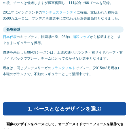
の後、チームは低迷しますが孤軍奮闘し、111試合で66ゴールを記録。
2011年にイングランドの
マンチェスターシティ
に移籍。支払われた移籍金
3500万ユーロは、ブンデス所属選手に支払われた過去最高額となりました。
長谷部誠
日本代表
のキャプテン。静岡県出身。08年に
浦和レッズ
から移籍すると、す
ぐさまレギュラーを獲得。
優勝を果たした08-09シーズンは、上述の通りボランチ・右サイドハーフ・右
サイドバックでプレー。チームにとって欠かせない選手となります。
現在は、同じブンデスリーガの
フランクフルト
でプレー。(2015年8月現在)
本職のボランチで、不動のレギュラーとして活躍中です。
1. ベースとなるデザインを選ぶ
画像のデザインをベースにして、オーダーメイドでユニフォームを製作でき