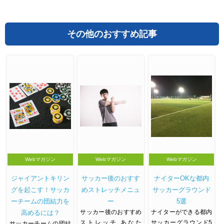
その他のおすすめ記事
Webマガジン
Webマガジン
Webマガジン
ジャイアントキリン
サッカー後のおすす
ナイターOKな都内
グを起こす！サッカ
めストレッチメニュ
サッカーグラウンド
ーチームの団結力を
ー
5選
サッカー後のおすすめ
ナイターができる都内
高めるには？
ストレッチ あなた
サッカーグラウンド5
サッカーチームの団結