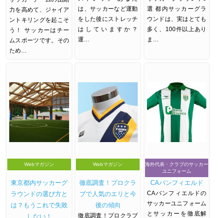
は、サッカーなど運動
選 都内サッカーグラ
力を高めて、ジャイア
をした後にストレッチ
ウンドは、実はとても
ントキリングを起こそ
はしていますか？
多く、100件以上あり
う！ サッカーはチー
運…
ま…
ムスポーツです。その
ため…
Webマガジン
Webマガジン
海外代表・クラブのサッカー
ユニフォーム
東京都内サッカーグ
徹底調査！プロクラ
CAバンフィエルド
CAバンフィエルドの
ラウンドの選び方と
ブで人気のエリと今
サッカーユニフォーム
は？もうこれで失敗
後の傾向
とサッカーを徹底解
徹底調査！プロクラブ
しない！