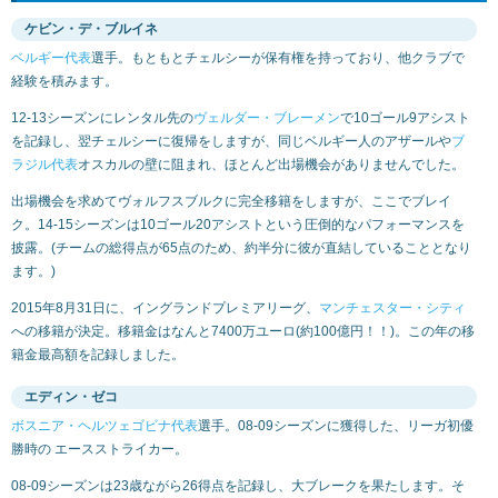
ケビン・デ・ブルイネ
ベルギー代表
選手。もともとチェルシーが保有権を持っており、他クラブで
経験を積みます。
12-13シーズンにレンタル先の
ヴェルダー・ブレーメン
で10ゴール9アシスト
を記録し、翌チェルシーに復帰をしますが、同じベルギー人のアザールや
ブ
ラジル代表
オスカルの壁に阻まれ、ほとんど出場機会がありませんでした。
出場機会を求めてヴォルフスブルクに完全移籍をしますが、ここでブレイ
ク。14-15シーズンは10ゴール20アシストという圧倒的なパフォーマンスを
披露。(チームの総得点が65点のため、約半分に彼が直結していることとなり
ます。)
2015年8月31日に、イングランドプレミアリーグ、
マンチェスター・シティ
への移籍が決定。移籍金はなんと7400万ユーロ(約100億円！！)。この年の移
籍金最高額を記録しました。
エディン・ゼコ
ボスニア・ヘルツェゴビナ代表
選手。08-09シーズンに獲得した、リーガ初優
勝時の エースストライカー。
08-09シーズンは23歳ながら26得点を記録し、大ブレークを果たします。そ