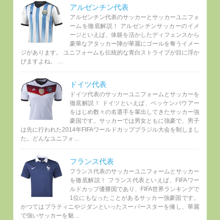
アルゼンチン代表
アルゼンチン代表のサッカーとサッカーユニフォ
ームを徹底解説！ アルゼンチンサッカーのイメ
ージといえば、体躯を活かしたディフェンスから
豪華なアタッカー陣が華麗にゴールを奪うイメー
ジがあります。 ユニフォームも伝統的な青白ストライプが目に浮か
びますよね。 …
ドイツ代表
ドイツ代表のサッカーユニフォームとサッカーを
徹底解説！ ドイツといえば、ベッケンバウアー
をはじめ数々の名選手を輩出してきたサッカー強
豪国です。サッカーでは男女ともに強豪で、男子
は先に行われた2014年FIFAワールドカップブラジル大会を制しまし
た。どんなユニフォ…
フランス代表
フランス代表のサッカーユニフォームとサッカー
を徹底解説！ フランス代表といえば、FIFAワー
ルドカップ優勝国であり、FIFA世界ランキングで
1位にもなったことがあるサッカー強豪国です。
かつてはプラティニやジダンといったスーパースターを擁し、華麗
で強いサッカーを魅…