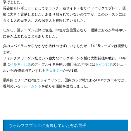
挙げました。
長谷部もレギュラーとしてボランチ・右サイド・右サイドバックでプレー。優
勝に大きく貢献しました。あまり知られていないのですが、このシーズンには
もう１人の日本人、大久保嘉人も在籍していました。
しかし、翌シーズン以降は低迷。中位が定位置となり、優勝はおろか降格争い
に巻き込まれることもありました。
負のスパイラルからなかなか抜け出せずにいましたが、14-15シーズンは復活し
ます。
フォルクスワーゲン社という強力なバックボーンを楯に大型補強を敢行。14年
夏に
ベルギー代表
のデ・ブルイネを約30億円＆15年冬には
ドイツ代表
のシュー
ルレを約40億円でいずれも
チェルシー
から獲得。
最終的にリーグ戦2位でフィニッシュ。国内カップ戦であるDFBポカールでは、
香川のいる
ドルトムント
を破り初優勝を達成しました。
ヴォルフスブルクに所属していた有名選手