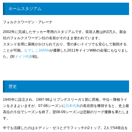
ホームスタジアム
フォルクスワーゲン・アレーナ
2002年に完成したサッカー専用のスタジアムです。収容人数は約3万人。親会
社のフォルクスワーゲン社の名前がそのまま使われています。
スタンド全周に屋根がかけられており、雪の多いドイツでも安心して観戦する
ことが可能。
なでしこJAPAN
が優勝した2011年ドイツW杯の会場にもなりまし
た。(対
ドイツ代表
戦)。
歴史
1945年に設立され、1997-98よりブンデスリーガ１部に昇格。中位～降格ライ
ンをさまよいますが、07-08シーズンに
日本代表
の長谷部を獲得すると、史上最
高位の５位でシーズンを終了。翌08-09シーズンは悲願のリーグ優勝を果たしま
す。
中でも活躍したのはエディン・ゼコとグラフィッチの2トップ。2人で54得点を