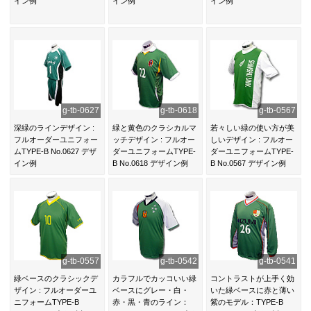
イン例
イン例
イン例
g-tb-0627
g-tb-0618
g-tb-0567
深緑のラインデザイン :
緑と黄色のクラシカルマ
若々しい緑の使い方が美
フルオーダーユニフォー
ッチデザイン : フルオー
しいデザイン : フルオー
ムTYPE-B No.0627 デザ
ダーユニフォームTYPE-
ダーユニフォームTYPE-
イン例
B No.0618 デザイン例
B No.0567 デザイン例
g-tb-0557
g-tb-0542
g-tb-0541
緑ベースのクラシックデ
カラフルでカッコいい緑
コントラストが上手く効
ザイン : フルオーダーユ
ベースにグレー・白・
いた緑ベースに赤と薄い
ニフォームTYPE-B
赤・黒・青のライン：
紫のモデル：TYPE-B