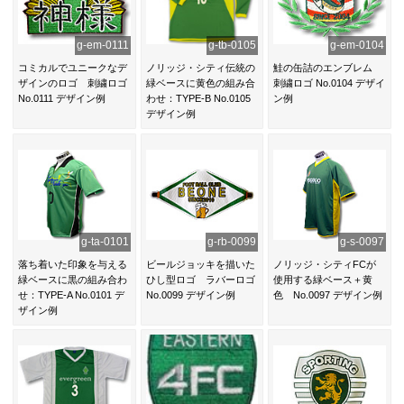
g-em-0111
g-tb-0105
g-em-0104
コミカルでユニークなデ
ノリッジ・シティ伝統の
鮭の缶詰のエンブレム
ザインのロゴ 刺繍ロゴ
緑ベースに黄色の組み合
刺繍ロゴ No.0104 デザイ
No.0111 デザイン例
わせ：TYPE-B No.0105
ン例
デザイン例
g-ta-0101
g-rb-0099
g-s-0097
落ち着いた印象を与える
ビールジョッキを描いた
ノリッジ・シティFCが
緑ベースに黒の組み合わ
ひし型ロゴ ラバーロゴ
使用する緑ベース＋黄
せ：TYPE-A No.0101 デ
No.0099 デザイン例
色 No.0097 デザイン例
ザイン例