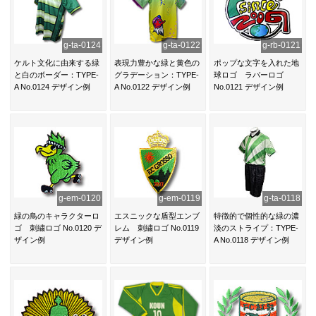
g-ta-0124
g-ta-0122
g-rb-0121
ケルト文化に由来する緑
表現力豊かな緑と黄色の
ポップな文字を入れた地
と白のボーダー：TYPE-
グラデーション：TYPE-
球ロゴ ラバーロゴ
A No.0124 デザイン例
A No.0122 デザイン例
No.0121 デザイン例
g-em-0120
g-em-0119
g-ta-0118
緑の鳥のキャラクターロ
エスニックな盾型エンブ
特徴的で個性的な緑の濃
ゴ 刺繍ロゴ No.0120 デ
レム 刺繍ロゴ No.0119
淡のストライプ：TYPE-
ザイン例
デザイン例
A No.0118 デザイン例