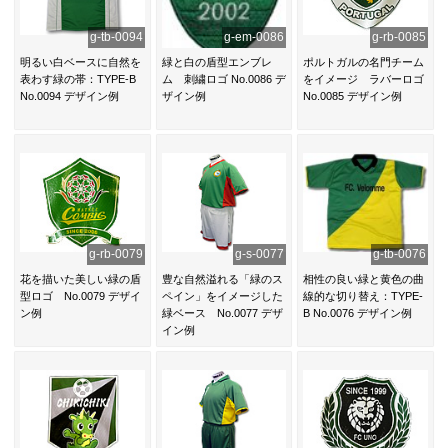
g-tb-0094
g-em-0086
g-rb-0085
明るい白ベースに自然を
緑と白の盾型エンブレ
ポルトガルの名門チーム
表わす緑の帯：TYPE-B
ム 刺繍ロゴ No.0086 デ
をイメージ ラバーロゴ
No.0094 デザイン例
ザイン例
No.0085 デザイン例
g-rb-0079
g-s-0077
g-tb-0076
花を描いた美しい緑の盾
豊な自然溢れる「緑のス
相性の良い緑と黄色の曲
型ロゴ No.0079 デザイ
ペイン」をイメージした
線的な切り替え：TYPE-
ン例
緑ベース No.0077 デザ
B No.0076 デザイン例
イン例