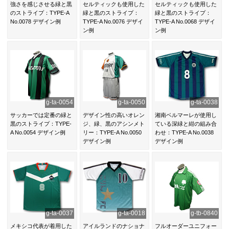
強さを感じさせる緑と黒
セルティックも使用した
セルティックも使用した
のストライプ：TYPE-A
緑と黒のストライプ：
緑と黒のストライプ：
No.0078 デザイン例
TYPE-A No.0076 デザイ
TYPE-A No.0068 デザイ
ン例
ン例
g-ta-0054
g-ta-0050
g-ta-0038
サッカーでは定番の緑と
デザイン性の高いオレン
湘南ベルマーレが使用し
黒のストライプ：TYPE-
ジ、緑、黒のアシンメト
ている深緑と紺の組み合
A No.0054 デザイン例
リー：TYPE-A No.0050
わせ：TYPE-A No.0038
デザイン例
デザイン例
g-ta-0037
g-ta-0018
g-tb-0840
メキシコ代表が着用した
アイルランドのナショナ
フルオーダーユニフォー