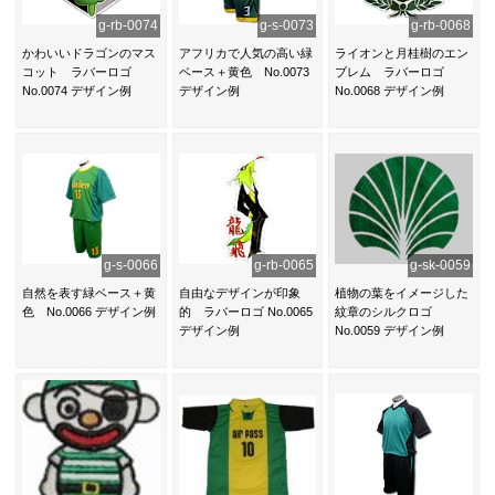
g-rb-0074
g-s-0073
g-rb-0068
かわいいドラゴンのマス
アフリカで人気の高い緑
ライオンと月桂樹のエン
コット ラバーロゴ
ベース＋黄色 No.0073
ブレム ラバーロゴ
No.0074 デザイン例
デザイン例
No.0068 デザイン例
g-s-0066
g-rb-0065
g-sk-0059
自然を表す緑ベース＋黄
自由なデザインが印象
植物の葉をイメージした
色 No.0066 デザイン例
的 ラバーロゴ No.0065
紋章のシルクロゴ
デザイン例
No.0059 デザイン例