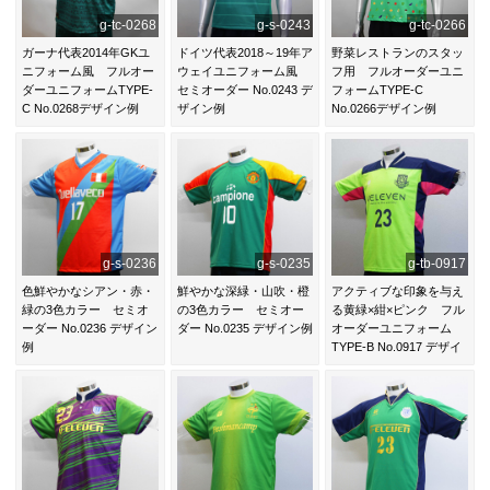
g-tc-0268
g-s-0243
g-tc-0266
ガーナ代表2014年GKユ
ドイツ代表2018～19年ア
野菜レストランのスタッ
ニフォーム風 フルオー
ウェイユニフォーム風
フ用 フルオーダーユニ
ダーユニフォームTYPE-
セミオーダー No.0243 デ
フォームTYPE-C
C No.0268デザイン例
ザイン例
No.0266デザイン例
g-s-0236
g-s-0235
g-tb-0917
色鮮やかなシアン・赤・
鮮やかな深緑・山吹・橙
アクティブな印象を与え
緑の3色カラー セミオ
の3色カラー セミオー
る黄緑×紺×ピンク フル
ーダー No.0236 デザイン
ダー No.0235 デザイン例
オーダーユニフォーム
例
TYPE-B No.0917 デザイ
ン例