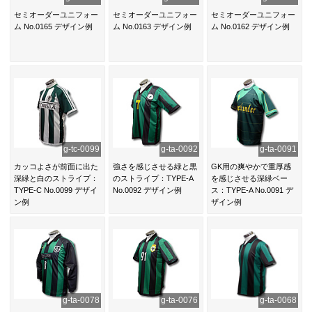
セミオーダーユニフォー
セミオーダーユニフォー
セミオーダーユニフォー
ム No.0165 デザイン例
ム No.0163 デザイン例
ム No.0162 デザイン例
g-tc-0099
g-ta-0092
g-ta-0091
カッコよさが前面に出た
強さを感じさせる緑と黒
GK用の爽やかで重厚感
深緑と白のストライプ：
のストライプ：TYPE-A
を感じさせる深緑ベー
TYPE-C No.0099 デザイ
No.0092 デザイン例
ス：TYPE-A No.0091 デ
ン例
ザイン例
g-ta-0078
g-ta-0076
g-ta-0068