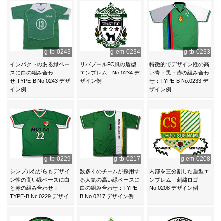
g-tb-0243
g-em-0234
g-tb-0233
インパクトのある緑ベー
リバプールFC風の盾型
特徴的でデザイン性の高
スに白の組み合わ
エンブレム No.0234 デ
い青・黒・赤の組み合わ
せ:TYPE-B No.0243 デザ
ザイン例
せ：TYPE-B No.0233 デ
イン例
ザイン例
g-tb-0229
g-tb-0217
g-em-0208
シンプルながらもデザイ
数多くのチームが採用す
内部を三分割した盾型エ
ン性の高い緑ベースに白
る人気の高い緑ベースに
ンブレム 刺繍ロゴ
と赤の組み合わせ：
白の組み合わせ：TYPE-
No.0208 デザイン例
TYPE-B No.0229 デザイ
B No.0217 デザイン例
ン例