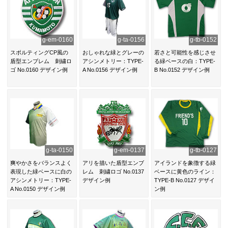
g-em-0160
g-ta-0156
g-tb-0152
スポルティングCP風の
おしゃれな緑とグレーの
若さと可能性を感じさせ
盾型エンブレム 刺繍ロ
アシンメトリー：TYPE-
る緑ベースの白：TYPE-
ゴ No.0160 デザイン例
A No.0156 デザイン例
B No.0152 デザイン例
g-ta-0150
g-em-0137
g-tb-0127
爽やかさをバランスよく
アリを描いた盾型エンブ
アイランドを象徴する緑
表現した緑ベースに白の
レム 刺繍ロゴ No.0137
ベースに黄色のライン：
アシンメトリー：TYPE-
デザイン例
TYPE-B No.0127 デザイ
A No.0150 デザイン例
ン例