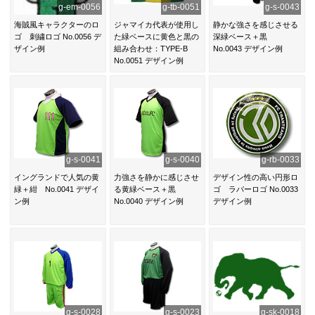
g-em-0056
g-tb-0051
g-s-0043
海賊風キャラクターのロ
ジャマイカ代表が使用し
静かな強さを感じさせる
ゴ 刺繍ロゴ No.0056 デ
た緑ベースに黄色と黒の
深緑ベース＋黒
ザイン例
組み合わせ：TYPE-B
No.0043 デザイン例
No.0051 デザイン例
g-s-0041
g-s-0040
g-rb-0033
イングランドで人気の黄
力強さを静かに感じさせ
デザイン性の高い円形ロ
緑＋紺 No.0041 デザイ
る黄緑ベース＋黒
ゴ ラバーロゴ No.0033
ン例
No.0040 デザイン例
デザイン例
g-s-0028
g-s-0023
g-sk-0018