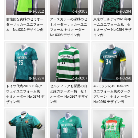
g-s-0312
g-s-0303
g-s-0284
個性的な黄緑のセミオー
アースカラーの深緑のセ
東京ヴェルディ2020年ホ
ダーサッカーユニフォー
ミオーダーサッカーユニ
ームユニフォーム風 セ
ム No.0312 デザイン例
フォーム セミオーダー
ミオーダー No.0284 デザ
No.0303 デザイン例
イン例
g-s-0274
g-s-0267
g-s-0260
ドイツ代表2018-19年ア
セルティックも採用の白
ACミランの15-16年3rd
ウェイユニフォーム風
と緑のボーダー柄 セミ
ユニフォーム風のダーク
セミオーダー No.0274 デ
オーダー No.0267 デザイ
グリーン セミオーダー
ザイン例
ン例
No.0260 デザイン例