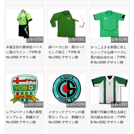
ン例
g-tb-0358
g-tb-0301
g-tb-0298
今後注目の黄緑色ベース
緑ベースに白・黒のパイ
かっこよさを前面に出し
に黒のライン：TYPE-B
ピング加工：TYPE-B
たシンプルな緑ベースに
No.0358 デザイン例
No.0301 デザイン例
黒の組み合わせ：TYPE-
B No.0298 デザイン例
g-em-0289
g-em-0286
g-tb-0282
レアルベティス風の盾型
メタリックグリーンの盾
前後で印象が異なる緑と
エンブレム 刺繍ロゴ
型エンブレム 刺繍ロゴ
白の組み合わせ：TYPE-
No.0289 デザイン例
No.0286 デザイン例
B No.0282 デザイン例