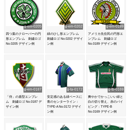
g-em-0205
g-em-0202
g-em-0189
四つ葉のクローバーの円
緑のひし形エンブレム
アメリカ先住民の円形エ
形エンブレム 刺繍ロゴ
刺繍ロゴ No.0202 デザイ
ンブレム 刺繍ロゴ
No.0205 デザイン例
ン例
No.0189 デザイン例
g-em-0187
g-ta-0172
g-tb-0169
「侍」の盾型エンブレ
安定感のある緑ベースに
爽やかでかっこいい緑と
ム 刺繍ロゴ No.0187 デ
青のセンターライン：
白の切り替え、赤のパイ
ザイン例
TYPE-A No.0172 デザイ
ピング：TYPE-B
ン例
No.0169 デザイン例