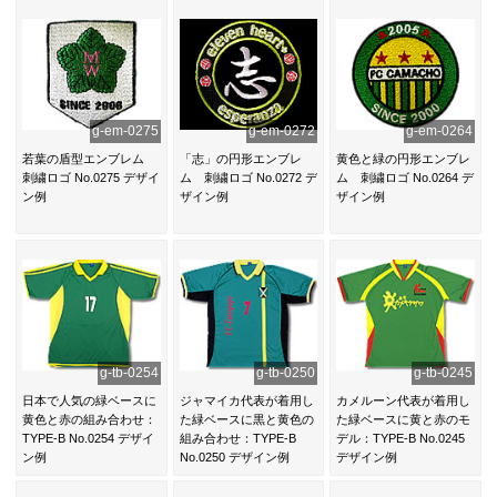
g-em-0275
g-em-0272
g-em-0264
若葉の盾型エンブレム
「志」の円形エンブレ
黄色と緑の円形エンブレ
刺繍ロゴ No.0275 デザイ
ム 刺繍ロゴ No.0272 デ
ム 刺繍ロゴ No.0264 デ
ン例
ザイン例
ザイン例
g-tb-0254
g-tb-0250
g-tb-0245
日本で人気の緑ベースに
ジャマイカ代表が着用し
カメルーン代表が着用し
黄色と赤の組み合わせ：
た緑ベースに黒と黄色の
た緑ベースに黄と赤のモ
TYPE-B No.0254 デザイ
組み合わせ：TYPE-B
デル：TYPE-B No.0245
ン例
No.0250 デザイン例
デザイン例