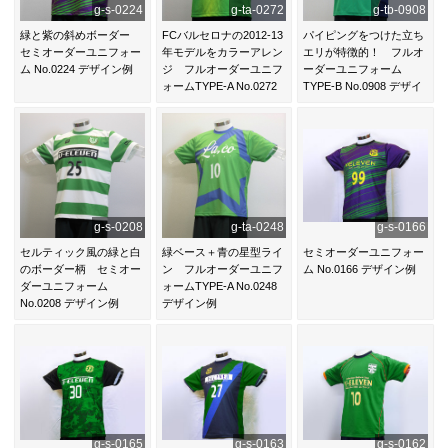
g-s-0224
g-ta-0272
g-tb-0908
緑と紫の斜めボーダー
FCバルセロナの2012-13
パイピングをつけた立ち
セミオーダーユニフォー
年モデルをカラーアレン
エリが特徴的！ フルオ
ム No.0224 デザイン例
ジ フルオーダーユニフ
ーダーユニフォーム
ォームTYPE-A No.0272
TYPE-B No.0908 デザイ
デザイン例
ン例
g-s-0208
g-ta-0248
g-s-0166
セルティック風の緑と白
緑ベース＋青の星型ライ
セミオーダーユニフォー
のボーダー柄 セミオー
ン フルオーダーユニフ
ム No.0166 デザイン例
ダーユニフォーム
ォームTYPE-A No.0248
No.0208 デザイン例
デザイン例
g-s-0165
g-s-0163
g-s-0162