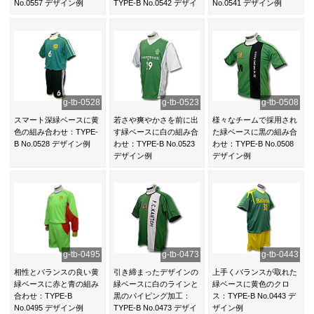
No.0557 デザイン例
TYPE-B No.0542 デザイ
No.0541 デザイン例
ン例
g-tb-0528
g-tb-0523
g-tb-0508
スマート深緑ベースに黄
若さや爽やかさを前に出
様々なチームで採用され
色の組み合わせ：TYPE-
す緑ベースに白の組み合
た緑ベースに黒の組み合
B No.0528 デザイン例
わせ：TYPE-B No.0523
わせ：TYPE-B No.0508
デザイン例
デザイン例
g-tb-0495
g-tb-0473
g-tb-0443
相性とバランスの良い黄
引き締まったデザインの
上手くバランスが取れた
緑ベースに赤と青の組み
緑ベースに白のラインと
緑ベースに黄色のクロ
合わせ：TYPE-B
黒のパイピング加工：
ス：TYPE-B No.0443 デ
No.0495 デザイン例
TYPE-B No.0473 デザイ
ザイン例