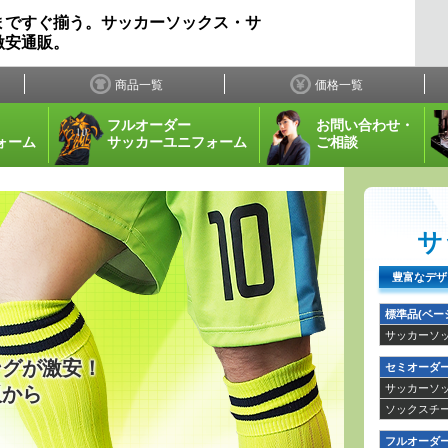
まですぐ揃う。サッカーソックス・サ
激安通販。
商品一覧
価格一覧
フルオーダー
お問い合わせ・
ォーム
サッカーユニフォーム
ご相談
サ
豊富なデザ
標準品(ベー
サッカーソ
ングが激安！
セミオーダ
サッカーソ
販から
ソックスチ
フルオーダ