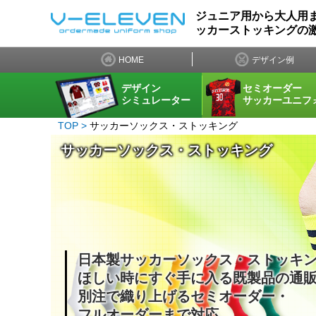
ジュニア用から大人用
ッカーストッキングの
HOME
デザイン例
デザイン
セミオーダー
シミュレーター
サッカーユニフ
TOP
サッカーソックス・ストッキング
サッカーソックス・ストッキング
日本製サッカーソックス・ストッキ
ほしい時にすぐ手に入る既製品の通
別注で織り上げるセミオーダー・
フルオーダーまで対応。