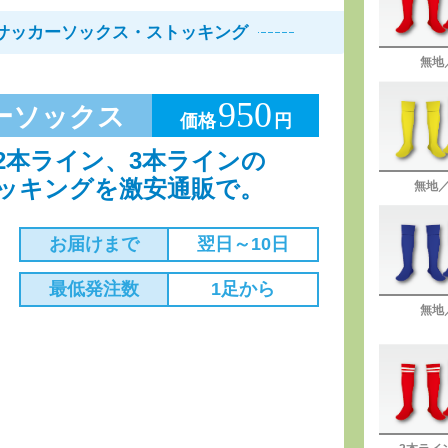
サッカーソックス・ストッキング
無地
950
ーソックス
価格
円
2本ライン、3本ラインの
ッキングを激安通販で。
無地
お届けまで
翌日～10日
最低発注数
1足から
無地