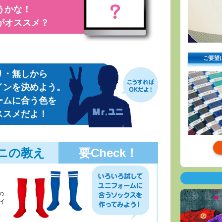
うかな！
がオススメ？
ご要望
り・無しから
インを決めよう。
ームに合う色を
ススメだよ！
ユニの教え
要Check！
の
イ