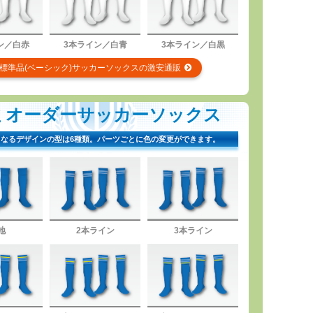
ン／白赤
3本ライン／白青
3本ライン／白黒
標準品(ベーシック)サッカーソックスの激安通販
ミオーダーサッカーソックス
となるデザインの型は6種類。パーツごとに色の変更ができます。
地
2本ライン
3本ライン