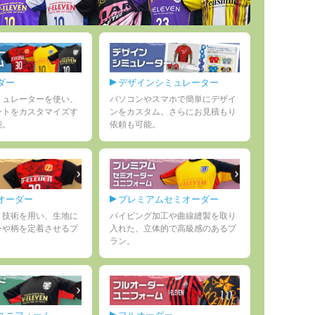
ダー
デザインシミュレーター
ミュレーターを使い、
パソコンやスマホで簡単にデザイ
ントをカスタマイズす
ンをカスタム。さらにお見積もり
能。
依頼も可能。
オーダー
プレミアムセミオーダー
ト技術を用い、生地に
パイピング加工や曲線縫製を取り
ンや柄を定着させるプ
入れた、立体的で高級感のあるプ
ラン。