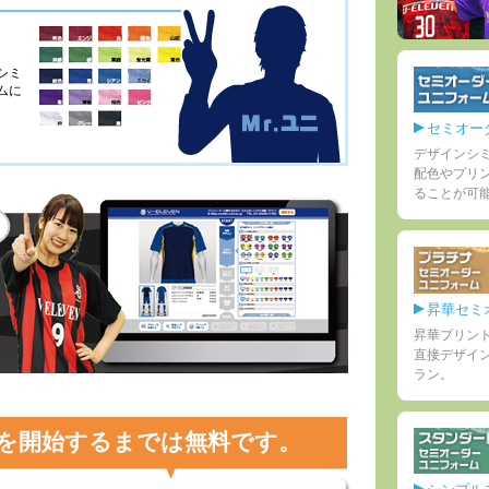
シミ
ムに
セミオー
デザインシ
配色やプリ
ることが可
昇華セミ
昇華プリン
直接デザイ
ラン。
を開始するまでは無料です。