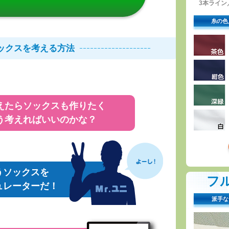
3本ライン／
糸の色
ックスを考える方法
えたらソックスも作りたく
う考えればいいのかな？
うソックスを
フ
ュレーターだ！
派手な