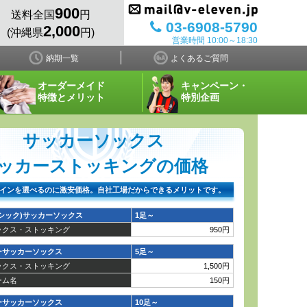
900
送料全国
円
03-6908-5790
2,000
(沖縄県
円)
営業時間 10:00～18:30
納期一覧
よくあるご質問
オーダーメイド
キャンペーン・
特徴とメリット
特別企画
サッカーソックス
ッカーストッキングの価格
インを選べるのに激安価格。自社工場だからできるメリットです。
シック)サッカーソックス
1足～
ックス・ストッキング
950円
ーサッカーソックス
5足～
ックス・ストッキング
1,500円
ーム名
150円
ーサッカーソックス
10足～