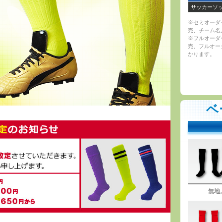
サッカーソ
※セミオーダ
売、チーム名
※フルオーダ
売、フルオー
かります。
ベ
無地