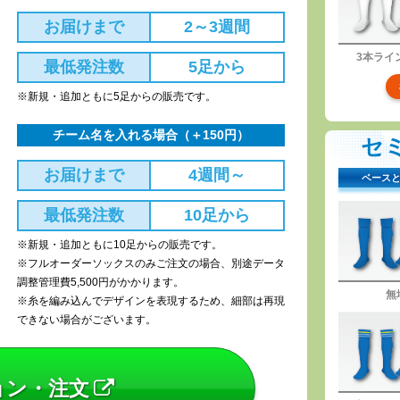
お届けまで
2～3週間
3本ライ
最低発注数
5足から
※新規・追加ともに5足からの販売です。
チーム名を入れる場合（＋150円）
セ
お届けまで
4週間～
ベース
最低発注数
10足から
※新規・追加ともに10足からの販売です。
※フルオーダーソックスのみご注文の場合、別途データ
調整管理費5,500円がかかります。
無
※糸を編み込んでデザインを表現するため、細部は再現
できない場合がございます。
ョン・注文