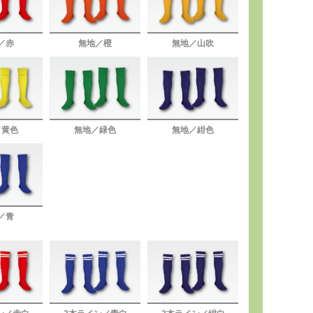
／赤
無地／橙
無地／山吹
／黄色
無地／緑色
無地／紺色
／青