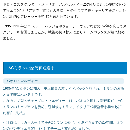
ドロ・コスタクルタ、デメトリオ・アルベルティーニの4人はミラン栄光のバン
ディエラ(イタリア語で「旗印」の意味。そのクラブで長くキャリアを送ったシ
ンボル的なプレーヤーを指す)と言われています。
1995-1996年はロベルト・バッジョやジョージ・ウェアなどのFW陣を擁してス
クデットを奪回しましたが、戦術の切り替えによりチームバランスが崩れ始め
ました。
ACミランの歴代有名選手
パオロ・マルディーニ
1985年ACミランに加入。史上最高の左サイドバックと評され、ミランの象徴
とまで呼ばれた選手です。
ちなみに父親のチェーザレ・マルディーニは、パオロと同じく現役時代にAC
ミランのキャプテンを務め、引退後はミラン、イタリア代表監督を務めあげ
た存在でした。
パオロはサッカー人生全てをACミランに捧げ、引退するまでの25年間、ミラ
ンのバンディエラ(旗手)としてチームを支え続けました。