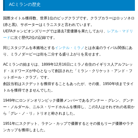
ACミランの歴史
国際タイトル獲得数、世界1位のビッグクラブです。クラブカラーはロッソネロ
(赤と黒)、サポーターはミラニスタと言われています。
UEFAチャンピオンズリーグでは過去7度優勝を果たしており、
レアル・マドリ
ード
に次ぐ歴代2位の記録です。
同じスタジアムを本拠地とする
インテル・ミラノ
とは永遠のライバル関係にあ
り、ミラノダービーは街を二分する盛り上がりを見せます。
ACミランの始まりは、1899年12月16日にミラノ在住のイギリス人アルフレッ
ド・エドワーズが中心となって創設された「ミラン・クリケット・アンド・フ
ットボール・クラブ」です。
創設当初はスクデットを獲得することもあったが、その後、1950年頃までタイ
トルを獲得できませんでした。
1949年にロンドンオリンピック優勝メンバーであるグンナー・グレン、グンナ
ー・ノルダール、ニルス・リードホルムを獲得し、この3人はそれぞれの名前か
ら「グレ・ノ・リ」トリオと称されました。
1951年にスクデット、ラテン・カップで優勝するとその後もリーグ優勝やラテ
ンカップを獲得しました。