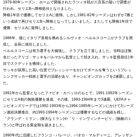
1979-80年シーズン、ホームで開催されたラツィオ戦が八百長の疑いで調査が
行われ、セリエBへ降格処分となりました。
降格1年目で優勝してセリエAに復帰。しかし1981-82年シーズンはわずか7勝と
いう成績で再びセリエBへ降格となってしまいました。またしても降格1年目で
優勝、セリエAに復帰しました。
1986年、後にイタリア首相を務めるシルヴィオ・ベルルスコーニがクラブを買
収し、会長に就任しました。
ベルルスコーニは有力選手を大補強し、クラブを立て直しました。当時ほぼ無
名だったアリゴ・サッキをパルマから監督として招き入れ、サッキ監督就任1年
目でスクデットを獲得しました。
サッキが採用した高い位置でプレッシャーをかけてボールを奪うというプレッ
シングサッカー戦術と選手の活躍があり、チャンピオンズカップを2連覇しまし
た。
1991年から監督となったファビオ・カペッロのもとで、1991-1992年シーズン
にセリエA初の無敗優勝を達成、その後、1993-1994年まで3連覇、UEFAチャ
ンピオンズリーグでは1992-1993年から1994-1995年シーズンにかけて3シーズ
ン連続決勝進出、内1993-1994年シーズンには優勝するなどの成績を残し、
「グランデ・ミラン」(偉大なミラン)や「リ・インヴィンチービリ」(無敵のミ
ラン)と呼ばれる黄金期を築きました。
1990年代に活躍したフランコ・バレージ、パオロ・マルディーニ、アレッサン