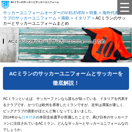
ACミランのサッカーとサッカーユニフォーム
サッカーユニフォームオーダーのV-ELEVEN
特集
海外代表・ク
ラブのサッカーユニフォーム
南欧
イタリア
ACミランのサッ
カーとサッカーユニフォームまとめ
ACミランのサッカーとサッカーユニフォームまとめ
ACミランのサッカーユニフォームとサッカーを
徹底解説！
ACミランといえば、サッカーファンなら誰もが知っている、イタリアを代表す
るクラブです。かつては欧州を席巻したミランですが、近年は凋落が著しく、
ビッグクラブの面影がほとんど無くなってしまいました。
2014年から
日本代表
の本田圭佑選手が所属したことで、再び日本のサッカーフ
ァンに注目されているACミラン。どんなサッカーとサッカーユニフォームなの
でしょうか。