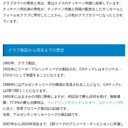
クラブカラーの青色と赤は、実はスイスのティチーノ州旗に由来しています。
ティチーノ州出身の男性が、ティチーノ州旗と同様の配色をしたサッカーユニ
フォームをクラブに寄付したことから、この色がクラブカラーになったとされ
ています。
クラブ創設から現在までの歴史
1902年、クラブ創設。
1931年にリーガ・アルヘンティーナが創設され、CAティグレはオリジナル・
17の1つとして加盟することになります。
1986年にはアルゼンチンリーグの構成が見直されることになり、CAティグレ
は2部で闘うことになります。
1991年にはまさかの3部に降格しますが、40試合で勝ち点93を挙げ、無敗優
勝。77.5%の勝ち点獲得は、
イングランドのマンチェスター・ユナイテッドFC
に次ぐ、世界プロリーグ第2位の記録です。
当然、アルゼンチンサッカーリーグの新記録です。
2007年から2015年現在まで、1部リーグのプリメーラ・ディビシオンに所属し