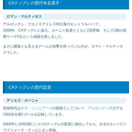
CAティグレの歴代有名選手
ロマン・マルティネス
アルゼンチン・ブエノスアイレス州出身のセントラルハーフ。
2006年、CAティグレに加入。カーニャ監督とともに1部昇格、そして1部の前
期リーグ2位という成績を残しました。
まさに躍進とも言えるチームの攻撃を担っていたのが、ロマン・マルティネ
スでした。
CAティグレの歴代監督
ディエゴ・カーニャ
現役時代は
ボカ・ジュニアーズ
の闘将としてプレー、
アルゼンチン代表
でも
19試合出場1ゴールを記録しています。
2006年に当時2部にいたCAティグレの監督に就任してから、わずか1シーズン
でプリメーラ・ディビシオン昇格。