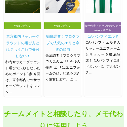
Webマガジン
Webマガジン
海外代表・クラブのサッカー
ユニフォーム
東京都内サッカーグ
徹底調査！プロクラ
CAバンフィエルド
CAバンフィエルドの
ラウンドの選び方と
ブで人気のエリと今
サッカーユニフォーム
は？もうこれで失敗
後の傾向
とサッカーを徹底解
徹底調査！プロクラブ
しない！
説！ CAバンフィエル
で人気のエリと今後の
都内サッカーグラウン
ドといえば、アルゼン
傾向 エリはユニフォ
ド選びで失敗しないた
チ…
ームの顔。印象を大き
めのポイント8点 今回
く左右します。 こ…
は、東京都内でのサッ
カーグラウンドをレン
タ…
チームメイトと相談したり、メモ代わ
りに活用しよう