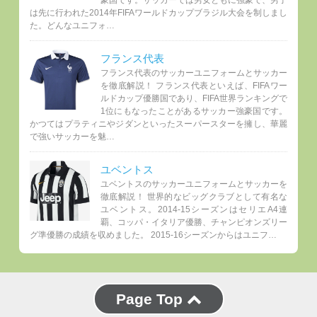
は先に行われた2014年FIFAワールドカップブラジル大会を制しまし
た。どんなユニフォ…
フランス代表
フランス代表のサッカーユニフォームとサッカー
を徹底解説！ フランス代表といえば、FIFAワー
ルドカップ優勝国であり、FIFA世界ランキングで
1位にもなったことがあるサッカー強豪国です。
かつてはプラティニやジダンといったスーパースターを擁し、華麗
で強いサッカーを魅…
ユベントス
ユベントスのサッカーユニフォームとサッカーを
徹底解説！ 世界的なビッグクラブとして有名な
ユベントス。2014-15シーズンはセリエA4連
覇、コッパ・イタリア優勝、チャンピオンズリー
グ準優勝の成績を収めました。 2015-16シーズンからはユニフ…
Page Top