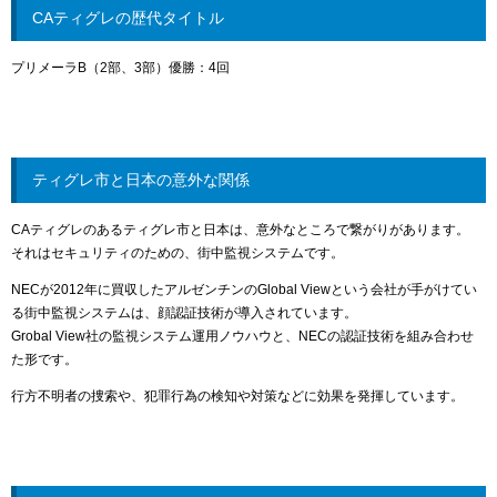
CAティグレの歴代タイトル
プリメーラB（2部、3部）優勝：4回
ティグレ市と日本の意外な関係
CAティグレのあるティグレ市と日本は、意外なところで繋がりがあります。
それはセキュリティのための、街中監視システムです。
NECが2012年に買収したアルゼンチンのGlobal Viewという会社が手がけてい
る街中監視システムは、顔認証技術が導入されています。
Grobal View社の監視システム運用ノウハウと、NECの認証技術を組み合わせ
た形です。
行方不明者の捜索や、犯罪行為の検知や対策などに効果を発揮しています。