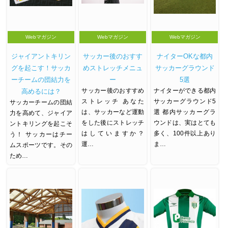
Webマガジン
Webマガジン
Webマガジン
ジャイアントキリン
サッカー後のおすす
ナイターOKな都内
グを起こす！サッカ
めストレッチメニュ
サッカーグラウンド
ーチームの団結力を
ー
5選
サッカー後のおすすめ
ナイターができる都内
高めるには？
ストレッチ あなた
サッカーグラウンド5
サッカーチームの団結
は、サッカーなど運動
選 都内サッカーグラ
力を高めて、ジャイア
をした後にストレッチ
ウンドは、実はとても
ントキリングを起こそ
はしていますか？
多く、100件以上あり
う！ サッカーはチー
運…
ま…
ムスポーツです。その
ため…