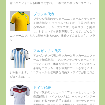
青いユニフォームも印象的ですね。 日本代表のサッカーユニフォ…
ブラジル代表
ブラジル代表のサッカーユニフォームとサッカー
を徹底解説！ ブラジルといえば、王国と呼ばれ
る世界のサッカー大国です。毎年スターが誕生
し、レジェンドも多数輩出しています。どんなユ
ニフォームで、どんな歴史があるのか、紐解いてみましょう。 ブラ
ジ…
アルゼンチン代表
アルゼンチン代表のサッカーとサッカーユニフォ
ームを徹底解説！ アルゼンチンサッカーのイメ
ージといえば、体躯を活かしたディフェンスから
豪華なアタッカー陣が華麗にゴールを奪うイメー
ジがあります。 ユニフォームも伝統的な青白ストライプが目に浮か
びますよね。 …
ドイツ代表
ドイツ代表のサッカーユニフォームとサッカーを
徹底解説！ ドイツといえば、ベッケンバウアー
をはじめ数々の名選手を輩出してきたサッカー強
豪国です。サッカーでは男女ともに強豪で、男子