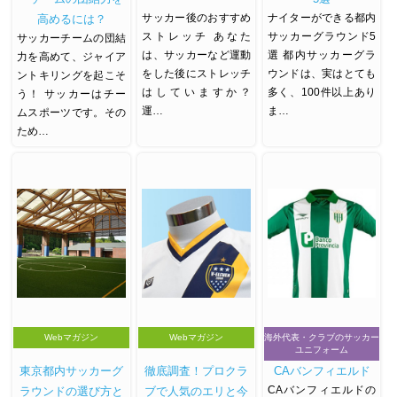
サッカー後のおすすめ
ナイターができる都内
高めるには？
ストレッチ あなた
サッカーグラウンド5
サッカーチームの団結
は、サッカーなど運動
選 都内サッカーグラ
力を高めて、ジャイア
をした後にストレッチ
ウンドは、実はとても
ントキリングを起こそ
はしていますか？
多く、100件以上あり
う！ サッカーはチー
運…
ま…
ムスポーツです。その
ため…
Webマガジン
Webマガジン
海外代表・クラブのサッカー
ユニフォーム
東京都内サッカーグ
徹底調査！プロクラ
CAバンフィエルド
CAバンフィエルドの
ラウンドの選び方と
ブで人気のエリと今