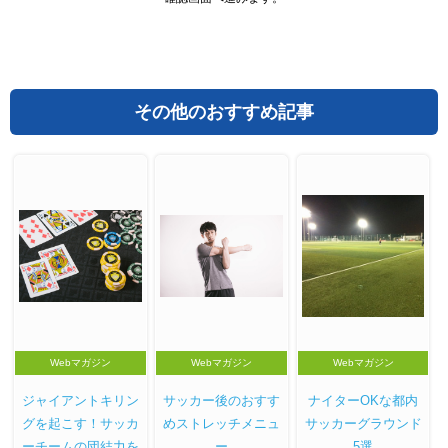
その他のおすすめ記事
Webマガジン
Webマガジン
Webマガジン
ジャイアントキリン
サッカー後のおすす
ナイターOKな都内
グを起こす！サッカ
めストレッチメニュ
サッカーグラウンド
ーチームの団結力を
ー
5選