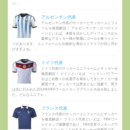
ジ…
アルゼンチン代表
アルゼンチン代表のサッカーとサッカーユニフォ
ームを徹底解説！ アルゼンチンサッカーのイメ
ージといえば、体躯を活かしたディフェンスから
豪華なアタッカー陣が華麗にゴールを奪うイメー
ジがあります。 ユニフォームも伝統的な青白ストライプが目に浮か
びますよね。 …
ドイツ代表
ドイツ代表のサッカーユニフォームとサッカーを
徹底解説！ ドイツといえば、ベッケンバウアー
をはじめ数々の名選手を輩出してきたサッカー強
豪国です。サッカーでは男女ともに強豪で、男子
は先に行われた2014年FIFAワールドカップブラジル大会を制しまし
た。どんなユニフォ…
フランス代表
フランス代表のサッカーユニフォームとサッカー
を徹底解説！ フランス代表といえば、FIFAワー
ルドカップ優勝国であり、FIFA世界ランキングで
1位にもなったことがあるサッカー強豪国です。