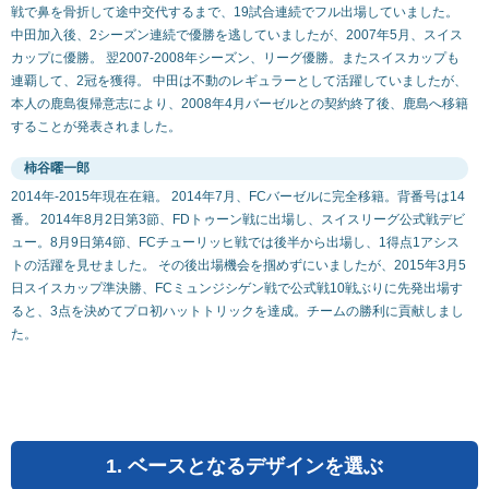
戦で鼻を骨折して途中交代するまで、19試合連続でフル出場していました。
中田加入後、2シーズン連続で優勝を逃していましたが、2007年5月、スイス
カップに優勝。 翌2007-2008年シーズン、リーグ優勝。またスイスカップも
連覇して、2冠を獲得。 中田は不動のレギュラーとして活躍していましたが、
本人の鹿島復帰意志により、2008年4月バーゼルとの契約終了後、鹿島へ移籍
することが発表されました。
柿谷曜一郎
2014年-2015年現在在籍。 2014年7月、FCバーゼルに完全移籍。背番号は14
番。 2014年8月2日第3節、FDトゥーン戦に出場し、スイスリーグ公式戦デビ
ュー。8月9日第4節、FCチューリッヒ戦では後半から出場し、1得点1アシス
トの活躍を見せました。 その後出場機会を掴めずにいましたが、2015年3月5
日スイスカップ準決勝、FCミュンジシゲン戦で公式戦10戦ぶりに先発出場す
ると、3点を決めてプロ初ハットトリックを達成。チームの勝利に貢献しまし
た。
1. ベースとなるデザインを選ぶ