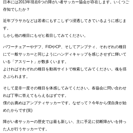
日本には2013年現在6つの障がい者サッカー協会が存在します。いくつご
存知でしたか？
近年ブラサカなどは若者にもすこしずつ浸透してきているように感じま
す。
しかし他の種目にもゼヒ着目してみてください。
パワーチェアーやデフ、FIDやCP、そしてアンプティ、それぞれの種目
にて一般サッカーと同じようにハンディキャップを感じさせずに輝いて
いる「アスリート」が数多くいます。
よければそれぞれの種目を動画サイトで検索してみてください。魂を揺
さぶられます。
そして是非一度その種目を体感してみてください。各協会に問い合わせ
れば丁寧に答えてもらえるはずです。
僕のお薦めはアンプティサッカーです。なぜって？今年から僕自身が始
めたからです(笑)
障がい者サッカーの歴史では最も新しい、主に手足に切断障がいを持っ
た人が行うサッカーです。