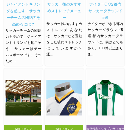
ジャイアントキリン
サッカー後のおすす
ナイターOKな都内
グを起こす！サッカ
めストレッチメニュ
サッカーグラウンド
ーチームの団結力を
ー
5選
サッカー後のおすすめ
ナイターができる都内
高めるには？
ストレッチ あなた
サッカーグラウンド5
サッカーチームの団結
は、サッカーなど運動
選 都内サッカーグラ
力を高めて、ジャイア
をした後にストレッチ
ウンドは、実はとても
ントキリングを起こそ
はしていますか？
多く、100件以上あり
う！ サッカーはチー
運…
ま…
ムスポーツです。その
ため…
Webマガジン
Webマガジン
海外代表・クラブのサッカー