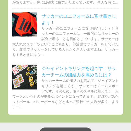
がありますが、体には確実に疲労がたまっています。 そんな時に…
サッカーのユニフォームに寄せ書きし
よう！
サッカーのユニフォームに寄せ書きしよう！ サ
ッカーのユニフォームは、一般的にはサッカーの
試合で着ることを目的としています。サッカーは
大人気のスポーツということもあり、部活動でサッカーをしていた
り、趣味でサッカーをしている人もたくさんいますよね。サッカー
をするときにはも…
ジャイアントキリングを起こす！サッ
カーチームの団結力を高めるには？
サッカーチームの団結力を高めて、ジャイアント
キリングを起こそう！ サッカーはチームスポー
ツです。そのため、個々のスキルに加えてチーム
ワークというものが重要なポイントになってきます。 野球やバスケ
ットボール、バレーボールなどと比べて競技中の人数が多く、より
チー…