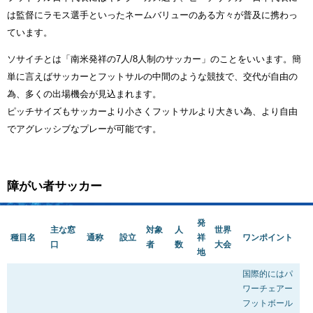
は監督にラモス選手といったネームバリューのある方々が普及に携わっ
ています。
ソサイチとは「南米発祥の7人/8人制のサッカー」のことをいいます。簡
単に言えばサッカーとフットサルの中間のような競技で、交代が自由の
為、多くの出場機会が見込まれます。
ピッチサイズもサッカーより小さくフットサルより大きい為、より自由
でアグレッシブなプレーが可能です。
障がい者サッカー
発
主な窓
対象
人
世界
種目名
通称
設立
祥
ワンポイント
口
者
数
大会
地
国際的にはパ
ワーチェアー
フットボール