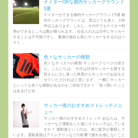
ナイターOKな都内サッカーグラウンド
5選
ナイターができる都内サッカーグラウンド5選 都
内サッカーグラウンドは、実はとても多く、100
件以上あります。しかし、その中でもナイター利
用ができるところは数が限られます。 社会人の人は日中にサッカー
することは不可能ですし、夏場の場合も昼にサッカーをするのはベ
スト…
色々なサッカーの種類
色々なサッカーの種類 サッカーフリークの皆さ
ん、こんにちは。 今日は日頃サッカーを愛する
皆さんに少し違った角度からサッカーのお話をさ
せていただければと思います。 一概にサッカー
といっても色々な種類があるのをご存知ですか？ 「色々聞いたこと
はあるけど全…
サッカー後のおすすめストレッチメニ
ュー
サッカー後のおすすめストレッチ あなたは、サ
ッカーなど運動をした後にストレッチはしていま
すか？ 運動後というのは、体に疲労が蓄積して
います。運動直後はアドレナリンなどの影響で疲れを感じないこと