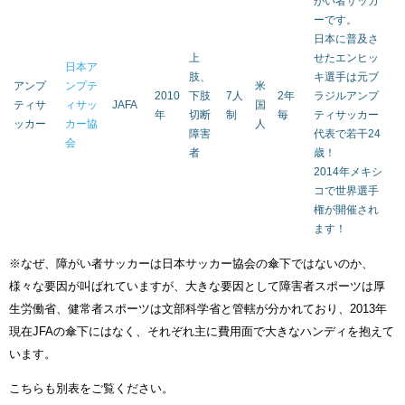
がい者サッカ
ーです。
日本に普及さ
上
せたエンヒッ
日本ア
肢、
キ選手は元ブ
アンプ
ンプテ
米
2010
下肢
7人
2年
ラジルアンプ
ティサ
ィサッ
JAFA
国
年
切断
制
毎
ティサッカー
ッカー
カー協
人
障害
代表で若干24
会
者
歳！
2014年メキシ
コで世界選手
権が開催され
ます！
※なぜ、障がい者サッカーは日本サッカー協会の傘下ではないのか、
様々な要因が叫ばれていますが、大きな要因として障害者スポーツは厚
生労働省、健常者スポーツは文部科学省と管轄が分かれており、2013年
現在JFAの傘下にはなく、それぞれ主に費用面で大きなハンディを抱えて
います。
こちらも別表をご覧ください。