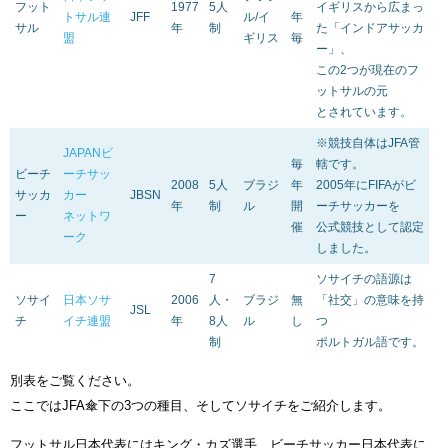
フット
1977
5人
イギリスから広まっ
トサル連
JFF
ル/イ
年
サル
年
制
た「インドアサッカ
盟
ギリス
毎
ー」、
この2つが現在のフ
ットサルの元
とされています。
※競技自体はJFA管
JAPANビ
毎
轄です。
ビーチ
ーチサッ
2008
5人
ブラジ
年
2005年にFIFAがビ
サッカ
カー
JBSN
年
制
ル
開
ーチサッカーを
ー
ネットワ
催
公式競技として認定
ーク
しました。
7
ソサイチの語源は
ソサイ
日本ソサ
2006
人・
ブラジ
無
「社交」の意味を持
JSL
チ
イチ連盟
年
8人
ル
し
つ
制
ポルトガル語です。
別表をご覧ください。
ここではJFA傘下の3つの種目、そしてソサイチをご紹介します。
フットサル日本代表にはキング・カズ選手、ビーチサッカー日本代表に