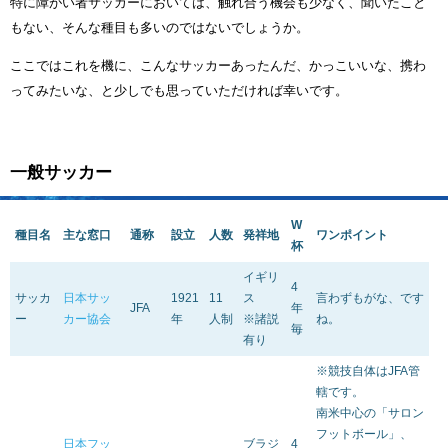
特に障がい者サッカーにおいては、触れ合う機会も少なく、聞いたこと
もない、そんな種目も多いのではないでしょうか。
ここではこれを機に、こんなサッカーあったんだ、かっこいいな、携わ
ってみたいな、と少しでも思っていただければ幸いです。
一般サッカー
W
種目名
主な窓口
通称
設立
人数
発祥地
ワンポイント
杯
イギリ
4
サッカ
日本サッ
1921
11
ス
言わずもがな、です
JFA
年
ー
カー協会
年
人制
※諸説
ね。
毎
有り
※競技自体はJFA管
轄です。
南米中心の「サロン
フットボール」、
日本フッ
ブラジ
4