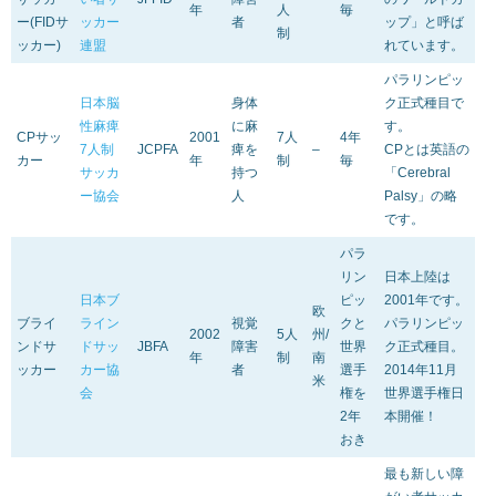
年
人
毎
ー(FIDサ
ッカー
者
ップ」と呼ば
制
ッカー)
連盟
れています。
パラリンピッ
日本脳
身体
ク正式種目で
性麻痺
に麻
す。
CPサッ
2001
7人
4年
7人制
JCPFA
痺を
–
CPとは英語の
カー
年
制
毎
サッカ
持つ
「Cerebral
ー協会
人
Palsy」の略
です。
パラ
リン
日本上陸は
日本ブ
ピッ
2001年です。
欧
ブライ
ライン
視覚
クと
パラリンピッ
2002
5人
州/
ンドサ
ドサッ
JBFA
障害
世界
ク正式種目。
年
制
南
ッカー
カー協
者
選手
2014年11月
米
会
権を
世界選手権日
2年
本開催！
おき
最も新しい障