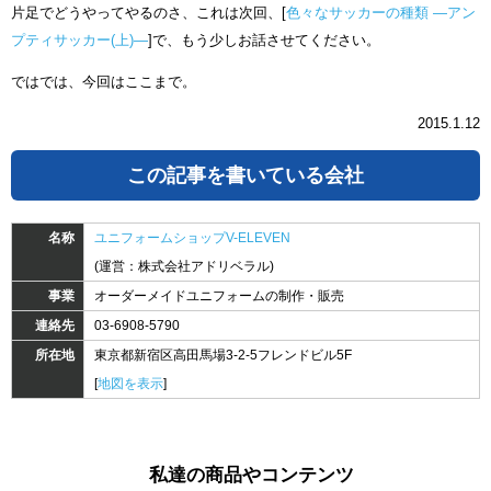
片足でどうやってやるのさ、これは次回、[
色々なサッカーの種類 ―アン
プティサッカー(上)―
]で、もう少しお話させてください。
ではでは、今回はここまで。
2015.1.12
この記事を書いている会社
名称
ユニフォームショップV-ELEVEN
(運営：株式会社アドリベラル)
事業
オーダーメイドユニフォームの制作・販売
連絡先
03-6908-5790
所在地
東京都新宿区高田馬場3-2-5フレンドビル5F
[
地図を表示
]
私達の商品やコンテンツ