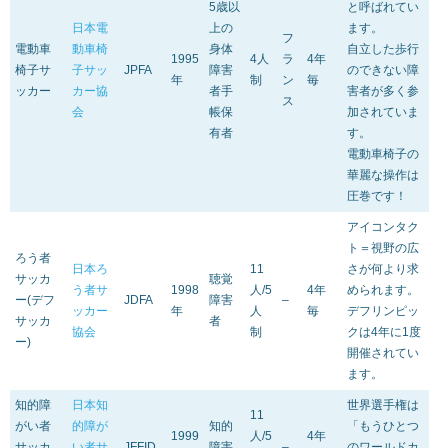
5歳以
と呼ばれてい
日本電
上の
ます。
フ
電動車
動車椅
身体
自立した歩行
1995
4人
ラ
4年
椅子サ
子サッ
JPFA
障害
のできない障
年
制
ン
毎
ッカー
カー協
者手
害者が多く参
ス
会
帳保
加されていま
有者
す。
電動車椅子の
華麗な操作は
圧巻です！
アイコンタク
ト＝視野の広
ろう者
日本ろ
11
さが何より求
サッカ
聴覚
う者サ
1998
人/5
4年
められます。
ー(デフ
JDFA
障害
–
ッカー
年
人
毎
デフリンピッ
サッカ
者
協会
制
クは4年に1度
ー)
開催されてい
ます。
知的障
日本知
世界選手権は
11
がい者
的障が
知的
「もうひとつ
1999
人/5
4年
サッカ
い者サ
JFFID
障害
–
のワールドカ