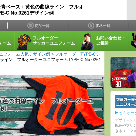
な青ベース＋黄色の曲線ライン フルオ
-C No.0261デザイン例
商品一覧
価格一覧
フルオーダー
お問い合わせ・
ォーム
サッカーユニフォーム
ご相談
ニフォーム人気デザイン例
フルオーダーTYPE-Cシ
ン フルオーダーユニフォームTYPE-C No.0261
黄色の曲線ライン フルオーダーユ
ン例
セミオー
デザインシ
配色やプリ
きるユニフ