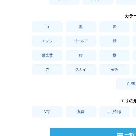
カラ
白
黒
青
エンジ
ゴールド
緑
蛍光黄
紺
橙
赤
スカイ
黄色
白/黒
エリの
V字
丸首
エリ付き
一覧