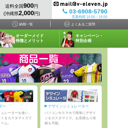
900
送料全国
円
03-6908-5790
2,000
(沖縄県
円)
営業時間 10:00～18:00
納期一覧
よくあるご質問
オーダーメイド
キャンペーン・
特徴とメリット
特別企画
ダー
デザインシミュレーター
ミュレーターを使い、
パソコンやスマホで簡単にデザイ
ントをカスタマイズで
ンをカスタマイズ。お見積もり依
ォーム。
頼も可能。