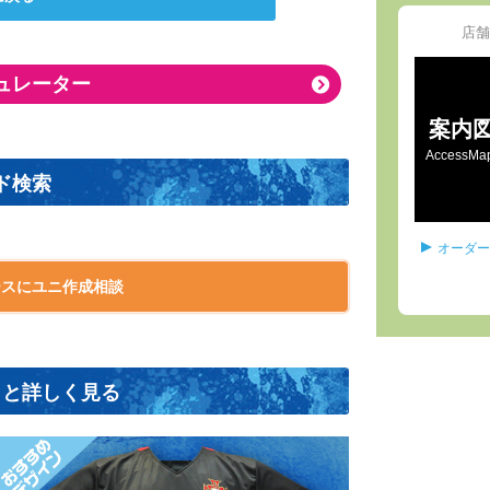
店舗
ュレーター
案内
AccessMa
ド検索
オーダー
ースにユニ作成相談
っと詳しく見る