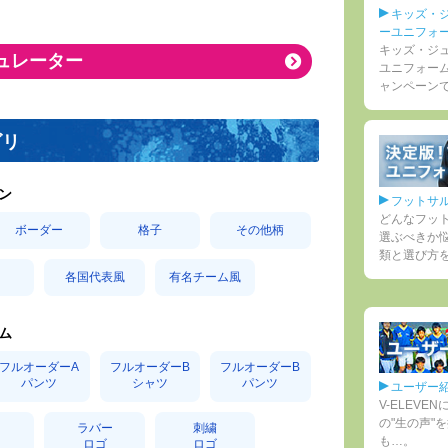
キッズ・
ーユニフォ
キッズ・ジ
ュレーター
ユニフォー
ャンペーン
ゴリ
ン
フットサ
どんなフッ
ボーダー
格子
その他柄
選ぶべきか
類と選び方
各国代表風
有名チーム風
ム
フルオーダーA
フルオーダーB
フルオーダーB
パンツ
シャツ
パンツ
ユーザー
V-ELEV
の"生の声"
ク
ラバー
刺繍
も…。
ロゴ
ロゴ