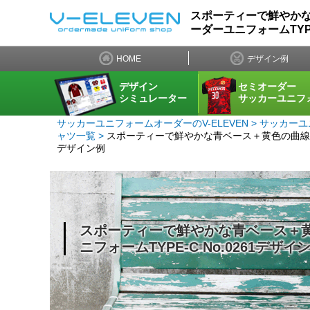
スポーティーで鮮やか
ーダーユニフォームTYPE
HOME
デザイン例
デザイン
セミオーダー
シミュレーター
サッカーユニフ
サッカーユニフォームオーダーのV-ELEVEN
サッカーユ
ャツ一覧
スポーティーで鮮やかな青ベース＋黄色の曲線ライ
デザイン例
スポーティーで鮮やかな青ベース＋
ニフォームTYPE-C No.0261デザイ