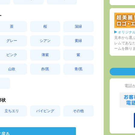
ー
茶
桜
深緑
オリジナ
見本から選
グレー
シアン
黄緑
レムであな
ームを飾り
ピンク
薄紫
紫
山吹
赤/黒
青/黒
電話
形状
立ちエリ
パイピング
その他
に戻る