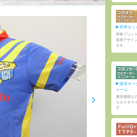
昇華セミ
昇華プリン
直接デザイ
ます。
激安オー
ォーム
激安価格な
らカスタマ
す。