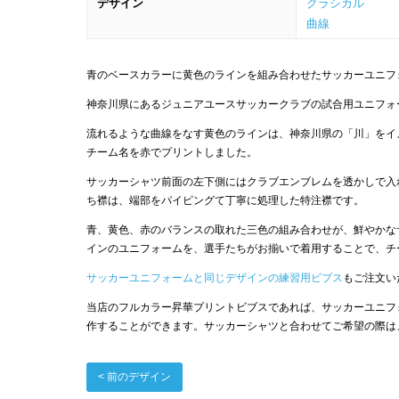
デザイン
クラシカル
曲線
青のベースカラーに黄色のラインを組み合わせたサッカーユニフ
神奈川県にあるジュニアユースサッカークラブの試合用ユニフォ
流れるような曲線をなす黄色のラインは、神奈川県の「川」をイ
チーム名を赤でプリントしました。
サッカーシャツ前面の左下側にはクラブエンブレムを透かしで入
ち襟は、端部をパイピングて丁寧に処理した特注襟です。
青、黄色、赤のバランスの取れた三色の組み合わせが、鮮やかな
インのユニフォームを、選手たちがお揃いで着用することで、チ
サッカーユニフォームと同じデザインの練習用ビブス
もご注文い
当店のフルカラー昇華プリントビブスであれば、サッカーユニフ
作することができます。サッカーシャツと合わせてご希望の際は
< 前のデザイン