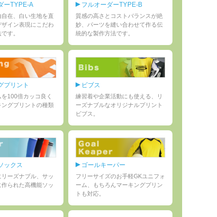
ーTYPE-A
フルオーダーTYPE-B
由自在、白い生地を直
質感の高さとコストバランスが絶
デザイン表現にこだわ
妙、パーツを縫い合わせて作る伝
法です。
統的な製作方法です。
グプリント
ビブス
g-tc-0
を100倍カッコ良く
練習着や企業活動にも使える、リ
キングプリントの種類
ーズナブルなオリジナルプリント
ビブス。
ソックス
ゴールキーパー
にリーズナブル、サッ
フリーサイズのお手軽GKユニフォ
に作られた高機能ソッ
ーム、もちろんマーキングプリン
トも対応。