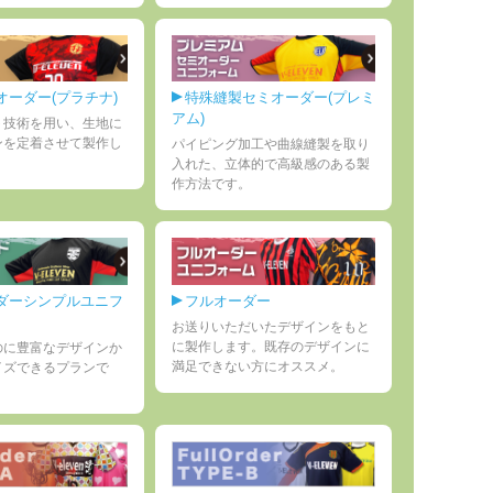
オーダー(プラチナ)
特殊縫製セミオーダー(プレミ
アム)
ト技術を用い、生地に
ンを定着させて製作し
パイピング加工や曲線縫製を取り
入れた、立体的で高級感のある製
作方法です。
ダーシンプルユニフ
フルオーダー
お送りいただいたデザインをもと
に製作します。既存のデザインに
のに豊富なデザインか
満足できない方にオススメ。
イズできるプランで