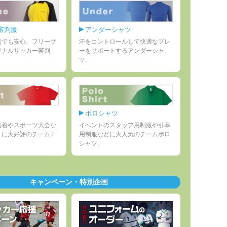
審判服
アンダーシャツ
判でも安心、フリーサ
汗をコントロールして快適なプレ
ジナルサッカー審判
ーをサポートするアンダーシャ
ツ。
ポロシャツ
動着やスポーツ大会な
イベントのスタッフ用制服や引率
トに大好評のチームT
用制服などに大人気のチームポロ
シャツ。
キャンペーン・特別企画