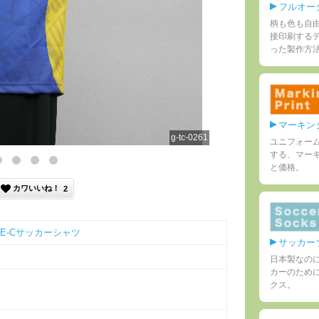
フルオーダ
柄も色も自
接印刷する
った製作方
マーキン
g-tc-0261
ユニフォーム
する、マー
と価格。
カワ
いいね！
2
E-Cサッカーシャツ
サッカー
日本製なの
カーのため
クス。