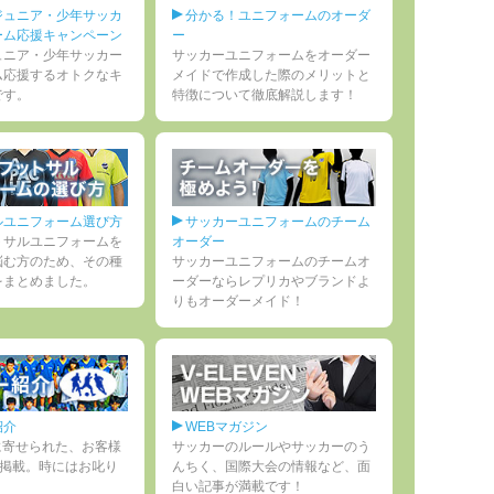
ジュニア・少年サッカ
分かる！ユニフォームのオーダ
ーム応援キャンペーン
ー
ュニア・少年サッカー
サッカーユニフォームをオーダー
ム応援するオトクなキ
メイドで作成した際のメリットと
です。
特徴について徹底解説します！
ルユニフォーム選び方
サッカーユニフォームのチーム
トサルユニフォームを
オーダー
悩む方のため、その種
サッカーユニフォームのチームオ
をまとめました。
ーダーならレプリカやブランドよ
りもオーダーメイド！
紹介
WEBマガジン
ENに寄せられた、お客様
サッカーのルールやサッカーのう
を掲載。時にはお叱り
んちく、国際大会の情報など、面
白い記事が満載です！