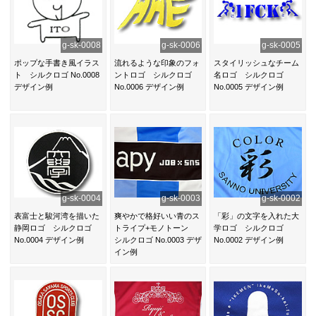
g-sk-0008
g-sk-0006
g-sk-0005
ポップな手書き風イラス
流れるような印象のフォ
スタイリッシュなチーム
ト シルクロゴ No.0008
ントロゴ シルクロゴ
名ロゴ シルクロゴ
デザイン例
No.0006 デザイン例
No.0005 デザイン例
g-sk-0004
g-sk-0003
g-sk-0002
表富士と駿河湾を描いた
爽やかで格好いい青のス
「彩」の文字を入れた大
静岡ロゴ シルクロゴ
トライプ+モノトーン
学ロゴ シルクロゴ
No.0004 デザイン例
シルクロゴ No.0003 デザ
No.0002 デザイン例
イン例