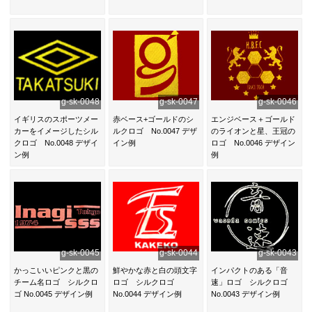
g-sk-0048
g-sk-0047
g-sk-0046
イギリスのスポーツメー
赤ベース+ゴールドのシ
エンジベース＋ゴールド
カーをイメージしたシル
ルクロゴ No.0047 デザ
のライオンと星、王冠の
クロゴ No.0048 デザイ
イン例
ロゴ No.0046 デザイン
ン例
例
g-sk-0045
g-sk-0044
g-sk-0043
かっこいいピンクと黒の
鮮やかな赤と白の頭文字
インパクトのある「音
チーム名ロゴ シルクロ
ロゴ シルクロゴ
速」ロゴ シルクロゴ
ゴ No.0045 デザイン例
No.0044 デザイン例
No.0043 デザイン例