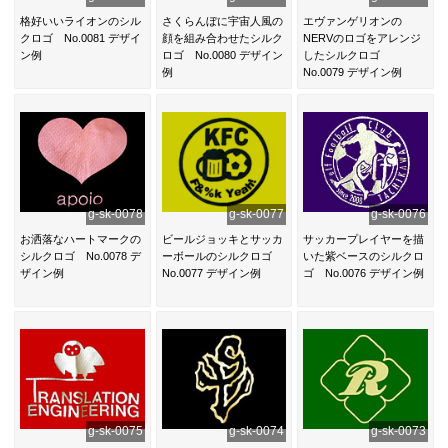
格好いいライオンのシル
さくらんぼに宇宙人風の
エヴァンゲリオンの
クロゴ No.0081 デザイ
顔を組み合わせたシルク
NERVのロゴをアレンジ
ン例
ロゴ No.0080 デザイン
したシルクロゴ
例
No.0079 デザイン例
g-sk-0078
g-sk-0077
g-sk-0076
お洒落なハートマークの
ビールジョッキとサッカ
サッカープレイヤーを描
シルクロゴ No.0078 デ
ーボールのシルクロゴ
いた紫ベースのシルクロ
ザイン例
No.0077 デザイン例
ゴ No.0076 デザイン例
g-sk-0075
g-sk-0074
g-sk-0073