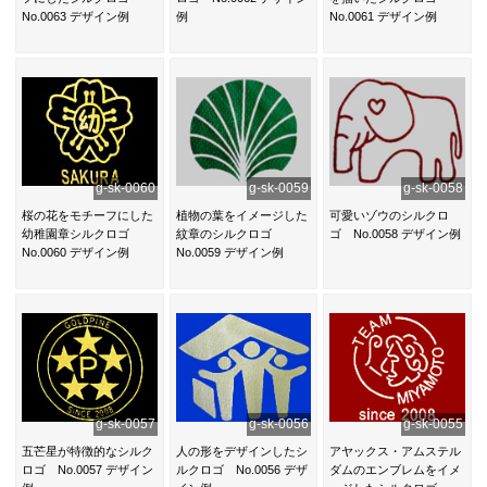
No.0063 デザイン例
例
No.0061 デザイン例
g-sk-0060
g-sk-0059
g-sk-0058
桜の花をモチーフにした
植物の葉をイメージした
可愛いゾウのシルクロ
幼稚園章シルクロゴ
紋章のシルクロゴ
ゴ No.0058 デザイン例
No.0060 デザイン例
No.0059 デザイン例
g-sk-0057
g-sk-0056
g-sk-0055
五芒星が特徴的なシルク
人の形をデザインしたシ
アヤックス・アムステル
ロゴ No.0057 デザイン
ルクロゴ No.0056 デザ
ダムのエンブレムをイメ