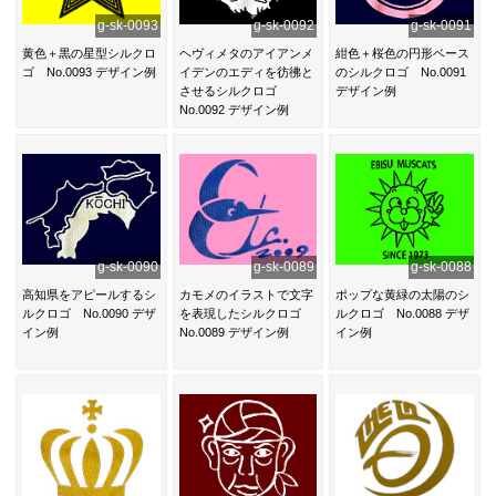
g-sk-0093
g-sk-0092
g-sk-0091
黄色＋黒の星型シルクロ
ヘヴィメタのアイアンメ
紺色＋桜色の円形ベース
ゴ No.0093 デザイン例
イデンのエディを彷彿と
のシルクロゴ No.0091
させるシルクロゴ
デザイン例
No.0092 デザイン例
g-sk-0090
g-sk-0089
g-sk-0088
高知県をアピールするシ
カモメのイラストで文字
ポップな黄緑の太陽のシ
ルクロゴ No.0090 デザ
を表現したシルクロゴ
ルクロゴ No.0088 デザ
イン例
No.0089 デザイン例
イン例