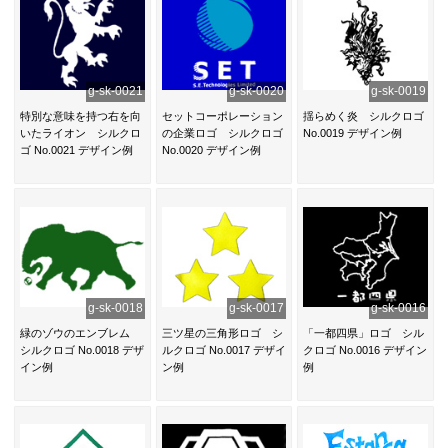
g-sk-0021
g-sk-0020
g-sk-0019
特別な意味を持つ右を向
セットコーポレーション
揺らめく炎 シルクロゴ
いたライオン シルクロ
の企業ロゴ シルクロゴ
No.0019 デザイン例
ゴ No.0021 デザイン例
No.0020 デザイン例
g-sk-0018
g-sk-0017
g-sk-0016
緑のゾウのエンブレム
三ツ星の三角形ロゴ シ
「一都四県」ロゴ シル
シルクロゴ No.0018 デザ
ルクロゴ No.0017 デザイ
クロゴ No.0016 デザイン
イン例
ン例
例