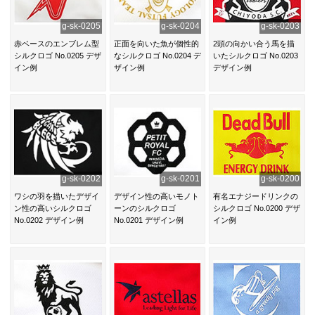
g-sk-0205
g-sk-0204
g-sk-0203
赤ベースのエンブレム型
正面を向いた魚が個性的
2頭の向かい合う馬を描
シルクロゴ No.0205 デザ
なシルクロゴ No.0204 デ
いたシルクロゴ No.0203
イン例
ザイン例
デザイン例
g-sk-0202
g-sk-0201
g-sk-0200
ワシの羽を描いたデザイ
デザイン性の高いモノト
有名エナジードリンクの
ン性の高いシルクロゴ
ーンのシルクロゴ
シルクロゴ No.0200 デザ
No.0202 デザイン例
No.0201 デザイン例
イン例