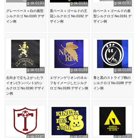
g-sk-0193
g-sk-0192
g-sk-0191
グレーベース＋白の盾型
黒ベース＋ゴールドの王
白ベース＋ゴールドの盾
シルクロゴ No.0193 デザ
冠シルクロゴ No.0192 デ
型シルクロゴ No.0191 デ
イン例
ザイン例
ザイン例
g-sk-0190
g-sk-0189
g-sk-0188
左向きで立ち上がったラ
エヴァンゲリオンのネル
青と黒のストライプ柄の
イオン(ランパント)のシ
フをイメージしたシルク
シルクロゴ No.0188 デザ
ルクロゴ No.0190 デザイ
ロゴ No.0189 デザイン例
イン例
ン例
g-sk-0187
g-sk-0186
g-sk-0185