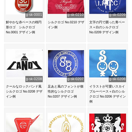
g-sk-0001
g-sk-0210
g-sk-0209
鮮やかな赤ベースの楕円
シルクロゴ No.0210 デザ
文字の円で囲った青ベー
形ロゴ シルクロゴ
イン例
ス＋白のシルクロゴ
No.0001 デザイン例
No.0209 デザイン例
g-sk-0208
g-sk-0207
g-sk-0206
クールなロックバンド風
足あと風のフォントが個
イラストが可愛いスカイ
シルクロゴ No.0208 デザ
性的なシルクロゴ
ブルーベース＋白のシル
イン例
No.0207 デザイン例
クロゴ No.0206 デザイン
例