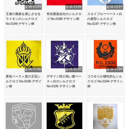
g-sk-0199
g-sk-0198
g-sk-0197
王者の風格を感じさせる
有名製薬会社のシルクロ
スカイブルーベース＋白
ライオンのシルクロゴ
ゴ No.0198 デザイン例
の盾型シルクロゴ
No.0199 デザイン例
No.0197 デザイン例
g-sk-0196
g-sk-0195
g-sk-0194
黄色ベース＋黒の王冠シ
デザイン性の高い紫ベー
コウモリが個性的なシル
ルクロゴ No.0196 デザイ
ス＋白のシルクロゴ
クロゴ No.0194 デザイン
ン例
No.0195 デザイン例
例