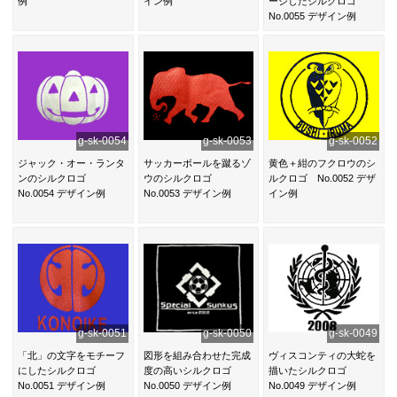
例
イン例
ージしたシルクロゴ
No.0055 デザイン例
g-sk-0054
g-sk-0053
g-sk-0052
ジャック・オー・ランタ
サッカーボールを蹴るゾ
黄色＋紺のフクロウのシ
ンのシルクロゴ
ウのシルクロゴ
ルクロゴ No.0052 デザ
No.0054 デザイン例
No.0053 デザイン例
イン例
g-sk-0051
g-sk-0050
g-sk-0049
「北」の文字をモチーフ
図形を組み合わせた完成
ヴィスコンティの大蛇を
にしたシルクロゴ
度の高いシルクロゴ
描いたシルクロゴ
No.0051 デザイン例
No.0050 デザイン例
No.0049 デザイン例