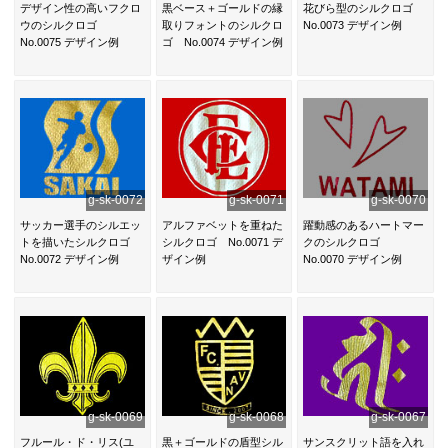
デザイン性の高いフクロ
黒ベース＋ゴールドの縁
花びら型のシルクロゴ
ウのシルクロゴ
取りフォントのシルクロ
No.0073 デザイン例
No.0075 デザイン例
ゴ No.0074 デザイン例
g-sk-0072
g-sk-0071
g-sk-0070
サッカー選手のシルエッ
アルファベットを重ねた
躍動感のあるハートマー
トを描いたシルクロゴ
シルクロゴ No.0071 デ
クのシルクロゴ
No.0072 デザイン例
ザイン例
No.0070 デザイン例
g-sk-0069
g-sk-0068
g-sk-0067
フルール・ド・リス(ユ
黒＋ゴールドの盾型シル
サンスクリット語を入れ