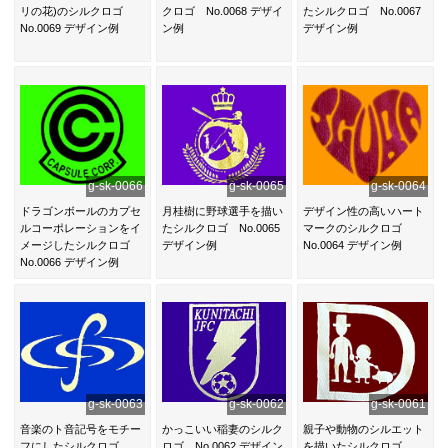
リの花)のシルクロゴ
クロゴ No.0068 デザイ
たシルクロゴ No.0067
No.0069 デザイン例
ン例
デザイン例
g-sk-0066
g-sk-0065
g-sk-0064
ドラゴンボールのカプセ
月桂樹に野球選手を描い
デザイン性の高いハート
ルコーポレーションをイ
たシルクロゴ No.0065
マークのシルクロゴ
メージしたシルクロゴ
デザイン例
No.0064 デザイン例
No.0066 デザイン例
g-sk-0063
g-sk-0062
g-sk-0061
音楽のト音記号をモチー
かっこいい稲妻のシルク
親子や動物のシルエット
フにしたシルクロゴ
ロゴ No.0062 デザイン
を描いたシルクロゴ