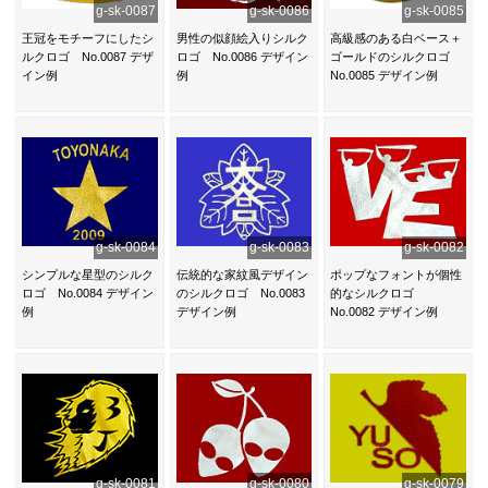
g-sk-0087
g-sk-0086
g-sk-0085
王冠をモチーフにしたシ
男性の似顔絵入りシルク
高級感のある白ベース＋
ルクロゴ No.0087 デザ
ロゴ No.0086 デザイン
ゴールドのシルクロゴ
イン例
例
No.0085 デザイン例
g-sk-0084
g-sk-0083
g-sk-0082
シンプルな星型のシルク
伝統的な家紋風デザイン
ポップなフォントが個性
ロゴ No.0084 デザイン
のシルクロゴ No.0083
的なシルクロゴ
例
デザイン例
No.0082 デザイン例
g-sk-0081
g-sk-0080
g-sk-0079