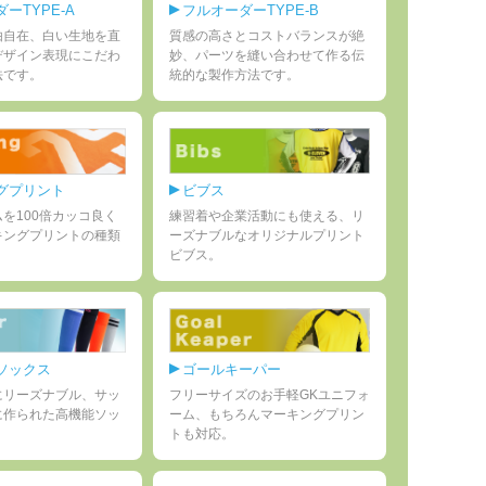
ーTYPE-A
フルオーダーTYPE-B
由自在、白い生地を直
質感の高さとコストバランスが絶
デザイン表現にこだわ
妙、パーツを縫い合わせて作る伝
法です。
統的な製作方法です。
グプリント
ビブス
を100倍カッコ良く
練習着や企業活動にも使える、リ
キングプリントの種類
ーズナブルなオリジナルプリント
ビブス。
ソックス
ゴールキーパー
にリーズナブル、サッ
フリーサイズのお手軽GKユニフォ
に作られた高機能ソッ
ーム、もちろんマーキングプリン
トも対応。