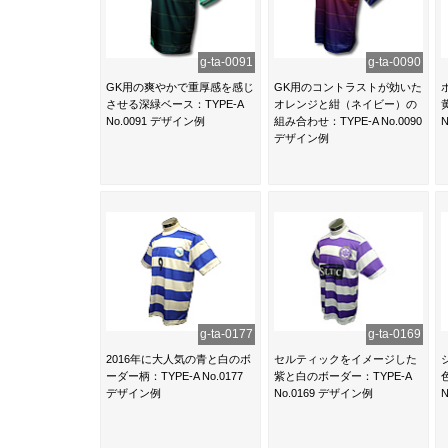
g-ta-0091
g-ta-0090
GK用の爽やかで重厚感を感じ
GK用のコントラストが効いた
させる深緑ベース：TYPE-A
オレンジと紺（ネイビー）の
No.0091 デザイン例
組み合わせ：TYPE-A No.0090
デザイン例
g-ta-0177
g-ta-0169
2016年に大人気の青と白のボ
セルティックをイメージした
ーダー柄：TYPE-A No.0177
紫と白のボーダー：TYPE-A
デザイン例
No.0169 デザイン例