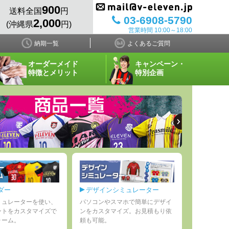
900
送料全国
円
03-6908-5790
2,000
(沖縄県
円)
営業時間 10:00～18:00
納期一覧
よくあるご質問
オーダーメイド
キャンペーン・
特徴とメリット
特別企画
ダー
デザインシミュレーター
ミュレーターを使い、
パソコンやスマホで簡単にデザイ
ントをカスタマイズで
ンをカスタマイズ。お見積もり依
ォーム。
頼も可能。