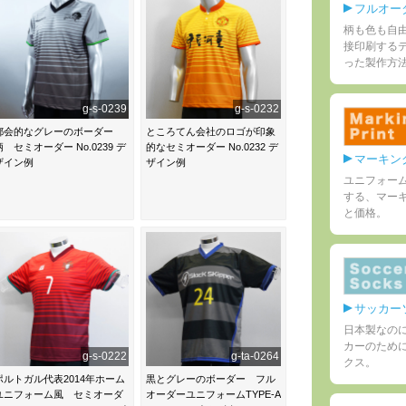
フルオーダ
柄も色も自
接印刷する
った製作方
g-s-0239
g-s-0232
都会的なグレーのボーダー
ところてん会社のロゴが印象
柄 セミオーダー No.0239 デ
的なセミオーダー No.0232 デ
マーキン
ザイン例
ザイン例
ユニフォーム
する、マー
と価格。
サッカー
日本製なの
カーのため
g-s-0222
g-ta-0264
クス。
ポルトガル代表2014年ホーム
黒とグレーのボーダー フル
ユニフォーム風 セミオーダ
オーダーユニフォームTYPE-A