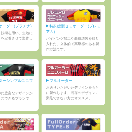
オーダー(プラチナ)
特殊縫製セミオーダー(プレミ
アム)
ト技術を用い、生地に
ンを定着させて製作し
パイピング加工や曲線縫製を取り
入れた、立体的で高級感のある製
作方法です。
ダーシンプルユニフ
フルオーダー
お送りいただいたデザインをもと
に製作します。既存のデザインに
のに豊富なデザインか
満足できない方にオススメ。
イズできるプランで