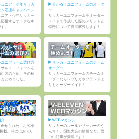
ジュニア・少年サッカ
分かる！ユニフォームのオーダ
ーム応援キャンペーン
ー
ュニア・少年サッカー
サッカーユニフォームをオーダー
ム応援するオトクなキ
メイドで作成した際のメリットと
です。
特徴について徹底解説します！
ルユニフォーム選び方
サッカーユニフォームのチーム
トサルユニフォームを
オーダー
悩む方のため、その種
サッカーユニフォームのチームオ
をまとめました。
ーダーならレプリカやブランドよ
りもオーダーメイド！
紹介
WEBマガジン
ENに寄せられた、お客様
サッカーのルールやサッカーのう
を掲載。時にはお叱り
んちく、国際大会の情報など、面
白い記事が満載です！