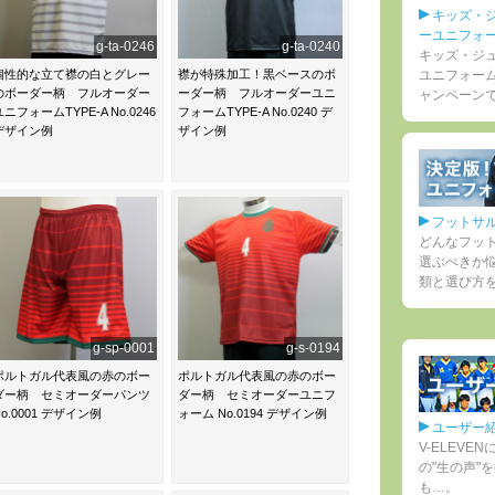
キッズ・
ーユニフォ
g-ta-0246
g-ta-0240
キッズ・ジ
個性的な立て襟の白とグレー
襟が特殊加工！黒ベースのボ
ユニフォー
のボーダー柄 フルオーダー
ーダー柄 フルオーダーユニ
ャンペーン
ユニフォームTYPE-A No.0246
フォームTYPE-A No.0240 デ
デザイン例
ザイン例
フットサ
どんなフッ
選ぶべきか
類と選び方
g-sp-0001
g-s-0194
ポルトガル代表風の赤のボー
ポルトガル代表風の赤のボー
ダー柄 セミオーダーパンツ
ダー柄 セミオーダーユニフ
No.0001 デザイン例
ォーム No.0194 デザイン例
ユーザー
V-ELEV
の"生の声"
も…。