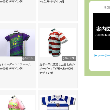
No.0180 デザイン例
No.0178 デザイン例
店舗
案内
AccessMa
オーダー
g-s-0166
g-ta-0098
セミオーダーユニフォーム
近年一気に流行した赤と白の
No.0166 デザイン例
ボーダー：TYPE-A No.0098
デザイン例