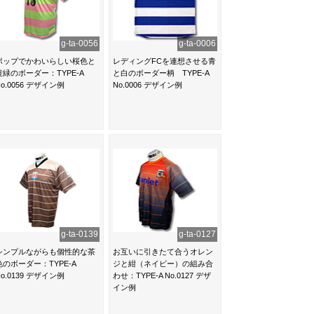
g-ta-0056
g-ta-0006
ポップでかわいらしい桜色と
レディングFCを連想させる青
黄緑のボーダー：TYPE-A
と白のボーダー柄 TYPE-A
No.0056 デザイン例
No.0006 デザイン例
g-ta-0139
g-ta-0127
シンプルながらも個性的な茶
お互いに引きたて合うオレン
色のボーダー：TYPE-A
ジと紺（ネイビー）の組み合
No.0139 デザイン例
わせ：TYPE-A No.0127 デザ
イン例