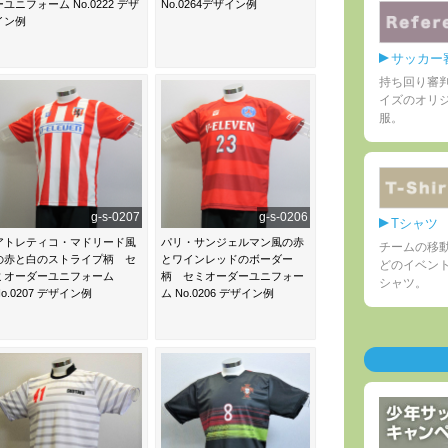
ーユニフォーム No.0222 デザ
No.0264デザイン例
イン例
サッカー
持ち回り審
イズのオリ
服。
g-s-0207
g-s-0206
Tシャツ
アトレティコ・マドリード風
パリ・サンジェルマン風の赤
チームの移
の赤と白のストライプ柄 セ
とワインレッドのボーダー
どのイベン
ミオーダーユニフォーム
柄 セミオーダーユニフォー
シャツ。
No.0207 デザイン例
ム No.0206 デザイン例