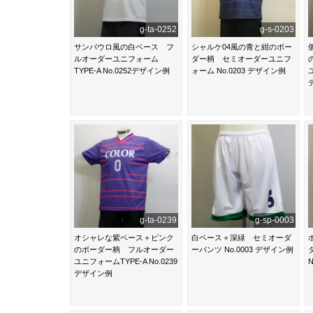
g-ta-0252
g-s-0203
サンパウロ風の白ベース フ
シャルケ04風の青と紺のボー
ルオーダーユニフォーム
ダー柄 セミオーダーユニフ
TYPE-A No.0252デザイン例
ォーム No.0203 デザイン例
g-ta-0239
g-sp-0003
オシャレな紫ベース＋ピンク
白ベース＋深緑 セミオーダ
のボーダー柄 フルオーダー
ーパンツ No.0003 デザイン例
ユニフォームTYPE-A No.0239
デザイン例