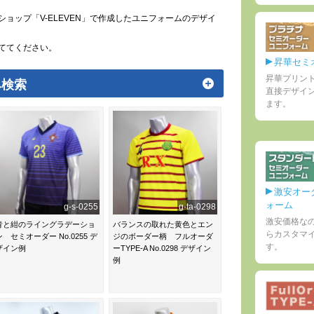
ョップ「V-ELEVEN」で作成したユニフォームのデザイ
ててください。
昇華セミ
昇華プリン
み検索
直接デザイ
ます。
激安オー
ォーム
g-s-0255
g-ta-0298
激安価格な
青と紺のライングラデーショ
バランスの取れた黄色とエン
らカスタマ
ン セミオーダー No.0255 デ
ジのボーダー柄 フルオーダ
す。
ザイン例
ーTYPE-A No.0298 デザイン
例