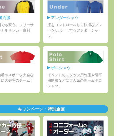
審判服
アンダーシャツ
判でも安心、フリーサ
汗をコントロールして快適なプレ
ジナルサッカー審判
ーをサポートするアンダーシャ
ツ。
ポロシャツ
動着やスポーツ大会な
イベントのスタッフ用制服や引率
トに大好評のチームT
用制服などに大人気のチームポロ
シャツ。
キャンペーン・特別企画