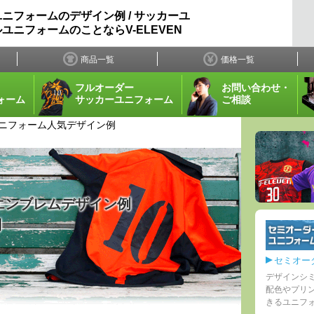
ニフォームのデザイン例 / サッカーユ
ユニフォームのことならV-ELEVEN
商品一覧
価格一覧
フルオーダー
お問い合わせ・
ォーム
サッカーユニフォーム
ご相談
ニフォーム人気デザイン例
エンブレムデザイン例
例
セミオー
デザインシ
配色やプリ
きるユニフ