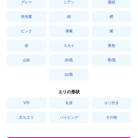
グレー
シアン
黄緑
蛍光黄
紺
橙
ピンク
薄紫
紫
赤
スカイ
黄色
山吹
赤/黒
青/黒
白/黒
エリの形状
V字
丸首
エリ付き
立ちエリ
パイピング
その他