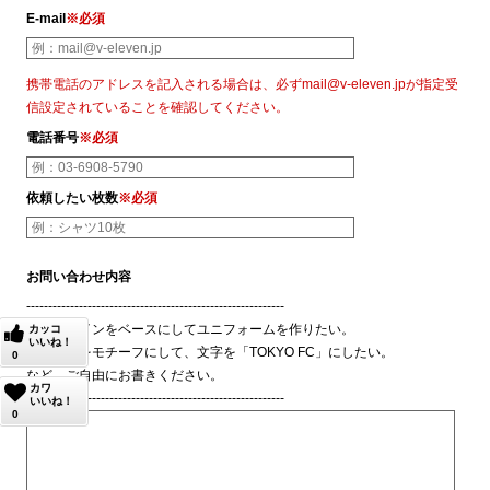
E-mail
※必須
携帯電話のアドレスを記入される場合は、必ずmail@v-eleven.jpが指定受
信設定されていることを確認してください。
電話番号
※必須
依頼したい枚数
※必須
お問い合わせ内容
-----------------------------------------------------------
このデザインをベースにしてユニフォームを作りたい。
カッコ
いいね！
このロゴをモチーフにして、文字を「TOKYO FC」にしたい。
0
など、ご自由にお書きください。
カワ
-----------------------------------------------------------
いいね！
0