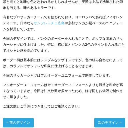
紫と聞くと地味な色と思われるかもしれませんが、実際は上品で洗練された印
象を与える、味のあるカラーです。
有名なプロサッカーチームでも使われており、ヨーロッパであればフィオレン
ティーナ、日本なら
サンフレッチェ広島
や京都サンガが紫ベースのユニフォー
ムを採用しています。
今回のデザインでは、ピンクのボーダーを入れることで、ポップな印象のサッ
カーシャツに仕上げました。特に、襟に紫とピンクの2色のラインを入れること
でオシャレ感を高めています。
ボーダー柄は基本的にはシンプルなデザインですが、色の組み合わせによって
は、カラフルでオシャレな印象に仕上げることもできます。
今回のサッカーシャツはフルオーダーユニフォームで制作しています。
フルオーダーユニフォームはセミオーダーユニフォームよりも通常は料金が高
くなっていますが、今回は注文枚数が多かったため、ほぼ同じお値段で制作さ
せて頂きました。
ご注文数とご予算につきましてはご相談ください。
< 前のデザイン
次のデザイン >