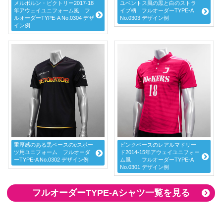
メルボルン・ビクトリー2017-18
ユベントス風の黒と白のストラ
年アウェイユニフォーム風 フ
イプ柄 フルオーダーTYPE-A
ルオーダーTYPE-A No.0304 デザ
No.0303 デザイン例
イン例
重厚感のある黒ベースのeスポー
ピンクベースのレアルマドリー
ツ用ユニフォーム フルオーダ
ド2014-15年アウェイユニフォー
ーTYPE-A No.0302 デザイン例
ム風 フルオーダーTYPE-A
No.0301 デザイン例
フルオーダーTYPE-Aシャツ一覧を見る