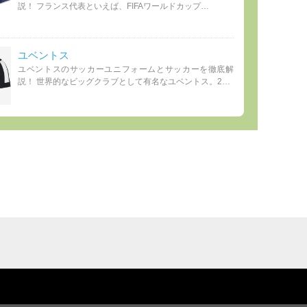
説！ フランス代表といえば、FIFAワールドカップ…
ユベントス
ユベントスのサッカーユニフォームとサッカーを徹底解
説！ 世界的なビッグクラブとして有名なユベントス。2…