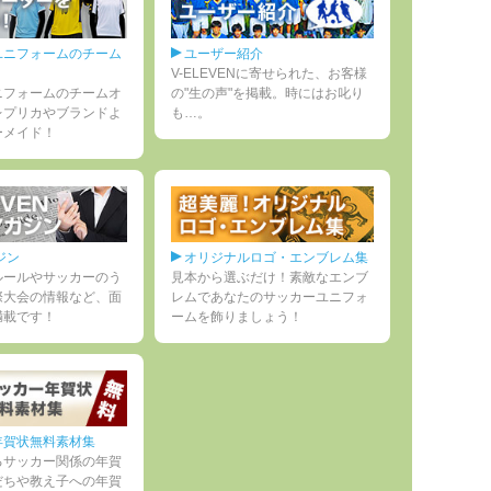
ユニフォームのチーム
ユーザー紹介
V-ELEVENに寄せられた、お客様
ニフォームのチームオ
の"生の声"を掲載。時にはお叱り
レプリカやブランドよ
も…。
ーメイド！
ジン
オリジナルロゴ・エンブレム集
ルールやサッカーのう
見本から選ぶだけ！素敵なエンブ
際大会の情報など、面
レムであなたのサッカーユニフォ
満載です！
ームを飾りましょう！
年賀状無料素材集
るサッカー関係の年賀
だちや教え子への年賀