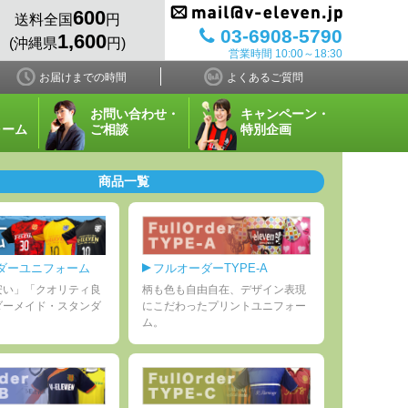
600
送料全国
円
03-6908-5790
1,600
(沖縄県
円)
営業時間 10:00～18:30
お届けまでの時間
よくあるご質問
お問い合わせ・
キャンペーン・
ォーム
ご相談
特別企画
商品一覧
ダーユニフォーム
フルオーダーTYPE-A
安い」「クオリティ良
柄も色も自由自在、デザイン表現
ダーメイド・スタンダ
にこだわったプリントユニフォー
ム。