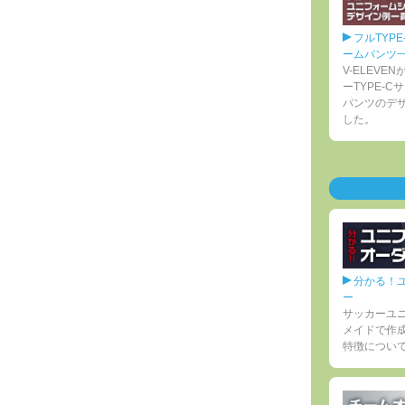
フルTYP
ームパンツ
V-ELEV
ーTYPE-
パンツのデ
した。
分かる！
ー
サッカーユ
メイドで作
特徴につい