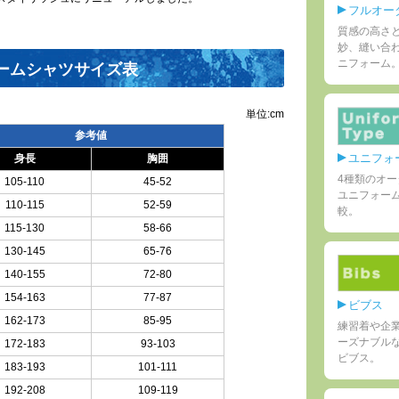
フルオーダ
質感の高さ
妙、縫い合
ニフォーム
ームシャツサイズ表
単位:cm
参考値
ユニフォ
身長
胸囲
4種類のオ
105-110
45-52
ユニフォー
110-115
52-59
較。
115-130
58-66
130-145
65-76
140-155
72-80
154-163
77-87
ビブス
162-173
85-95
練習着や企
ーズナブル
172-183
93-103
ビブス。
183-193
101-111
192-208
109-119