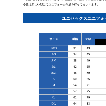
今後は新しい型にてユニフォーム作成を行ってまいります。
ユニセックスユニフォ
サイズ
横幅
丈幅
JrXS
31
43
JrS
34
45
JrM
38
49
JrL
42
55
JrXL
46
59
S
50
65
M
54
71
L
57
75
XL
61
79
XXL
64
83