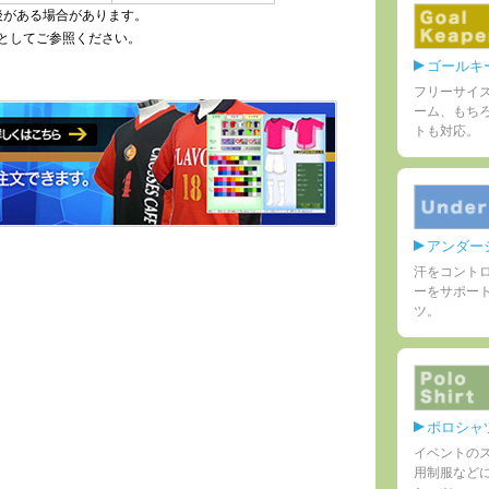
後がある場合があります。
としてご参照ください。
ゴールキ
フリーサイ
ーム、もち
トも対応。
アンダー
汗をコント
ーをサポー
ツ。
ポロシャ
イベントの
用制服など