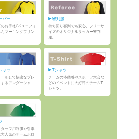
ーパー
審判服
ズのお手軽GKユニフォ
持ち回り審判でも安心、フリーサ
ろんマーキングプリン
イズのオリジナルサッカー審判
服。
シャツ
Tシャツ
ロールして快適なプレ
チームの移動着やスポーツ大会な
トするアンダーシャ
どのイベントに大好評のチームT
シャツ。
ツ
スタッフ用制服や引率
に大人気のチームポロ