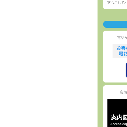
状もこれで
電話
店舗
案内
AccessMa