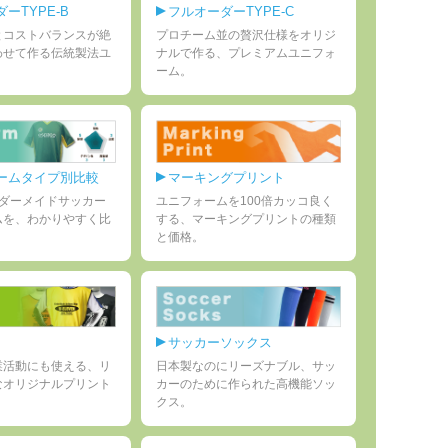
ーTYPE-B
フルオーダーTYPE-C
とコストバランスが絶
プロチーム並の贅沢仕様をオリジ
わせて作る伝統製法ユ
ナルで作る、プレミアムユニフォ
。
ーム。
ームタイプ別比較
マーキングプリント
ーダーメイドサッカー
ユニフォームを100倍カッコ良く
ムを、わかりやすく比
する、マーキングプリントの種類
と価格。
サッカーソックス
業活動にも使える、リ
日本製なのにリーズナブル、サッ
なオリジナルプリント
カーのために作られた高機能ソッ
クス。