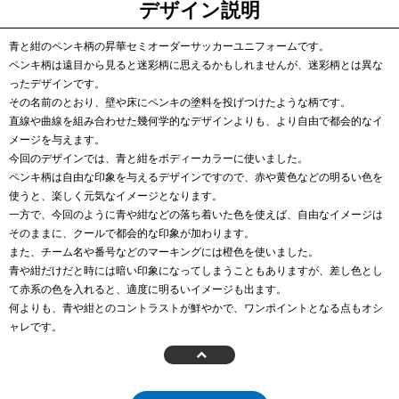
デザイン説明
青と紺のペンキ柄の昇華セミオーダーサッカーユニフォームです。
ペンキ柄は遠目から見ると迷彩柄に思えるかもしれませんが、迷彩柄とは異な
ったデザインです。
その名前のとおり、壁や床にペンキの塗料を投げつけたような柄です。
直線や曲線を組み合わせた幾何学的なデザインよりも、より自由で都会的なイ
メージを与えます。
今回のデザインでは、青と紺をボディーカラーに使いました。
ペンキ柄は自由な印象を与えるデザインですので、赤や黄色などの明るい色を
使うと、楽しく元気なイメージとなります。
一方で、今回のように青や紺などの落ち着いた色を使えば、自由なイメージは
そのままに、クールで都会的な印象が加わります。
また、チーム名や番号などのマーキングには橙色を使いました。
青や紺だけだと時には暗い印象になってしまうこともありますが、差し色とし
て赤系の色を入れると、適度に明るいイメージも出ます。
何よりも、青や紺とのコントラストが鮮やかで、ワンポイントとなる点もオシ
ャレです。