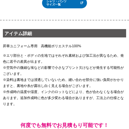
シャツ・パンツ
サイズ一覧
アイテム詳細
昇華ユニフォーム専用 高機能ポリエステル100%
※エリ部分と・ボディの生地ではそれぞれ素材および加工法が異なるため、発
色に若干の差異が出ます。
※空気中の微細な埃などの影響で小さなプリント欠けなどが発生する可能性が
ございます。
※染料は裏地までは浸透していないため、縫い合わせ部分に強い負荷がかかり
ますと、裏地や糸が露出し白く見える場合がございます。
※作成時の温度や湿度、インクのロットなどにより、色が合わなくなる場合が
あります。追加作成時に色が多少変わる場合がありますが、工法上の仕様とな
ります。
何度でも無料でお見積もり可能です！