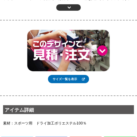
男女問わず、気持ちよく着こなすことのできるスカイカラーは、空や海などを
テーマとするチームにぴったりです。
サッカー日本代表チームが愛用しているテーピングのカラーリングはスカイブ
ルーですし、イングランド-プレミアリーグの強豪であるマンチェスター・シテ
ィが伝統的に1stユニフォームに使用しているカラーとしても有名です。
一流選手も愛用者の多いスカイカラーのサッカーユニフォーム。さらには着心
地も抜群でとっても動きやすいです。
ユニフォームのカラーリングに迷っている方は、ぜひともお試しください！
サイズ一覧を表示
アイテム詳細
素材：スポーツ用 ドライ加工ポリエステル100％