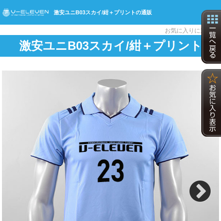
激安ユニB03スカイ/紺＋プリントの通販
☆
お気に入りに追加
激安ユニB03スカイ/紺＋プリント
Next