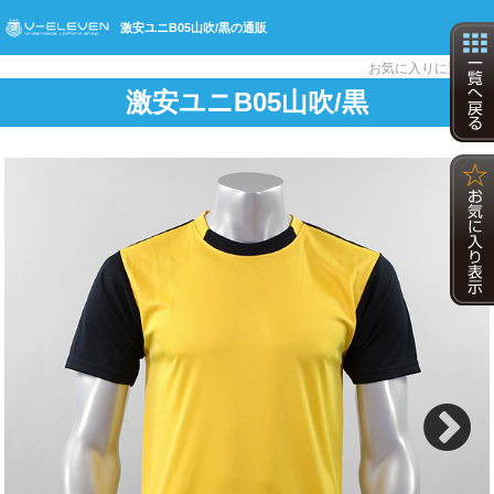
激安ユニB05山吹/黒の通販
☆
お気に入りに追加
激安ユニB05山吹/黒
Next