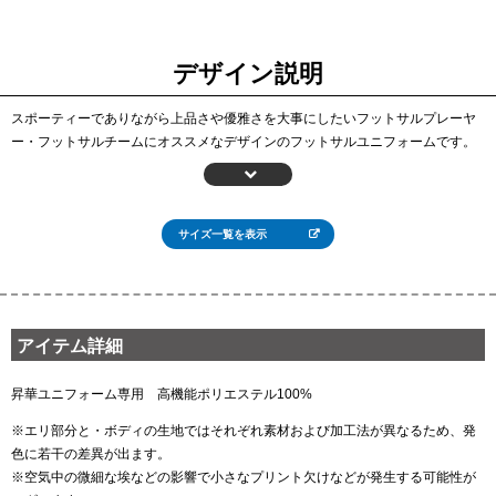
デザイン説明
スポーティーでありながら上品さや優雅さを大事にしたいフットサルプレーヤ
ー・フットサルチームにオススメなデザインのフットサルユニフォームです。
チーム名や番号を邪魔しないよう、サイドにバランス良く配置された波のよう
な曲線が上品さとオシャレさを演出しています。
曲線を配置したデザインですから、青系のカラーコーディネートと相性が抜群
です。そして、番号やチーム名などのプリントカラーにはゴールドや白といっ
サイズ一覧を表示
たカラーを組み合わせると、上品さがさらに際立ちます。
曲線を効果的に配置したデザインは、2000年前後からサッカー日本代表のユニ
フォームに採用されたことから流行しはじめ、その後、多くのJリーグチームが
積極的にユニフォームデザインに取り入れたことで、「曲線デザイン＝スポー
アイテム詳細
ティー」というイメージが日本国内に定着しました。
スポーツを親しむ人にはおなじみな曲線デザインを大胆かつ上品にアレンジし
昇華ユニフォーム専用 高機能ポリエステル100%
たこのデザイン。毎日意欲的にフットサルに励むフットサラーの勝負フットサ
ルユニフォームとしてはもちろん、サッカークラブ向けのサッカーユニフォー
※エリ部分と・ボディの生地ではそれぞれ素材および加工法が異なるため、発
ムとしてもオススメです。
色に若干の差異が出ます。
番号やチーム名の色を変えることも可能ですので、チームのテーマカラーなど
※空気中の微細な埃などの影響で小さなプリント欠けなどが発生する可能性が
がある人は、お気軽にご相談ください！