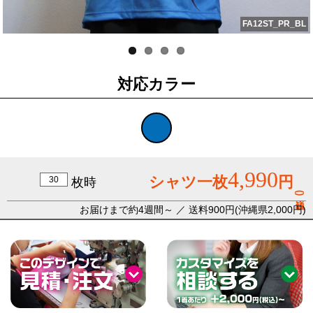
FA12ST_PR_BL
対応カラー
4,990
シャツ一枚
円
枚時
(税込)
お届けまで約4週間～ ／ 送料900円(沖縄県2,000円)